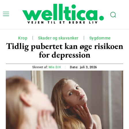
Krop
Skader og skavanker
Sygdomme
Tidlig pubertet kan øge risikoen
for depression
juli 3, 2026
Skrevet af:
Mie D.H
Dato: