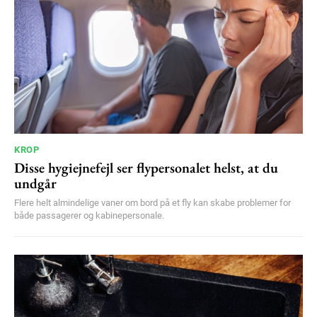
YEARLY PRICING
MONTHLY PRICING
KROP
Disse hygiejnefejl ser flypersonalet helst, at du
undgår
Flere helt almindelige vaner om bord på et fly kan skabe problemer for
både passagerer og kabinepersonale.