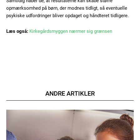
Samtidig håber de, at resultaterne kan skabe større
opmærksomhed på børn, der modnes tidligt, så eventuelle
psykiske udfordringer bliver opdaget og håndteret tidligere.
Læs også:
Kirkegårdsmyggen nærmer sig grænsen
Member full access
100
DKK
/ year
Etiam est nibh, lobortis sit
ANDRE ARTIKLER
Praesent euismod ac
Ut mollis pellentesque tortor
Nullam eu erat condimentum
Donec quis est ac felis
Orci varius natoque dolor