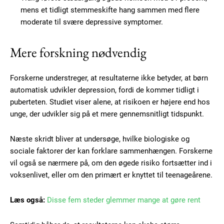
Subscription Plans
mens et tidligt stemmeskifte hang sammen med flere
moderate til svære depressive symptomer.
Mere forskning nødvendig
Free limited access
Forskerne understreger, at resultaterne ikke betyder, at børn
Gratis
automatisk udvikler depression, fordi de kommer tidligt i
/ forever
puberteten. Studiet viser alene, at risikoen er højere end hos
unge, der udvikler sig på et mere gennemsnitligt tidspunkt.
Etiam est nibh, lobortis sit
Næste skridt bliver at undersøge, hvilke biologiske og
Praesent euismod ac
sociale faktorer der kan forklare sammenhængen. Forskerne
Ut mollis pellentesque tortor
vil også se nærmere på, om den øgede risiko fortsætter ind i
Nullam eu erat condimentum
voksenlivet, eller om den primært er knyttet til teenageårene.
Donec quis est ac felis
Orci varius natoque dolor
Læs også:
Disse fem steder glemmer mange at gøre rent