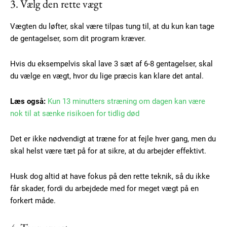
3. Vælg den rette vægt
Gratis
Vægten du løfter, skal være tilpas tung til, at du kun kan tage
/ forever
de gentagelser, som dit program kræver.
Etiam est nibh, lobortis sit
Hvis du eksempelvis skal lave 3 sæt af 6-8 gentagelser, skal
du vælge en vægt, hvor du lige præcis kan klare det antal.
Praesent euismod ac
Ut mollis pellentesque tortor
Læs også:
Kun 13 minutters stræning om dagen kan være
Nullam eu erat condimentum
nok til at sænke risikoen for tidlig død
Donec quis est ac felis
Orci varius natoque dolor
Det er ikke nødvendigt at træne for at fejle hver gang, men du
skal helst være tæt på for at sikre, at du arbejder effektivt.
Husk dog altid at have fokus på den rette teknik, så du ikke
får skader, fordi du arbejdede med for meget vægt på en
forkert måde.
Member full access