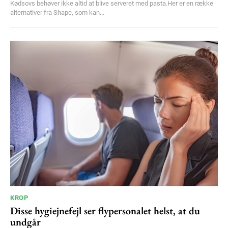
Kødsovs behøver ikke altid at blive serveret med pasta.Her er en række
alternativer fra Shape, som kan...
KROP
Disse hygiejnefejl ser flypersonalet helst, at du
undgår