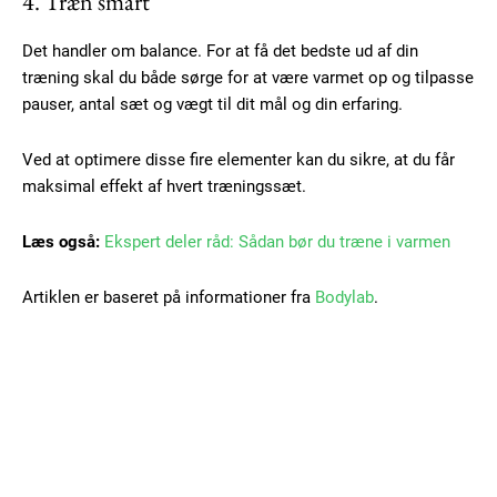
4. Træn smart
100
DKK
Det handler om balance. For at få det bedste ud af din
/ year
træning skal du både sørge for at være varmet op og tilpasse
pauser, antal sæt og vægt til dit mål og din erfaring.
Etiam est nibh, lobortis sit
Ved at optimere disse fire elementer kan du sikre, at du får
Praesent euismod ac
maksimal effekt af hvert træningssæt.
Ut mollis pellentesque tortor
Nullam eu erat condimentum
Læs også:
Ekspert deler råd: Sådan bør du træne i varmen
Donec quis est ac felis
Orci varius natoque dolor
Artiklen er baseret på informationer fra
Bodylab
.
YEARLY PRICING
MONTHLY PRICING