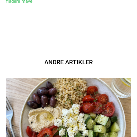
fladere mave
Etiam est nibh, lobortis sit
Praesent euismod ac
Ut mollis pellentesque tortor
Nullam eu erat condimentum
Donec quis est ac felis
Orci varius natoque dolor
ANDRE ARTIKLER
Member full access
100
DKK
/ year