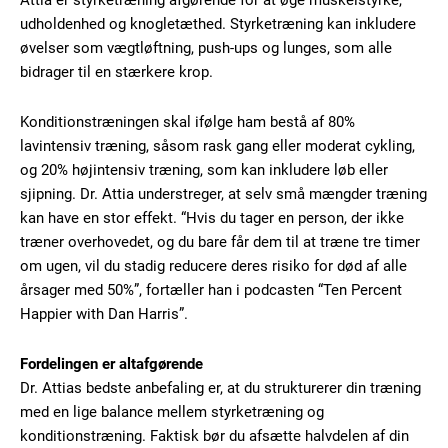
Attia er styrketræning afgørende for at øge muskelstyrke,
udholdenhed og knogletæthed. Styrketræning kan inkludere
øvelser som vægtløftning, push-ups og lunges, som alle
bidrager til en stærkere krop.
Konditionstræningen skal ifølge ham bestå af 80%
lavintensiv træning, såsom rask gang eller moderat cykling,
og 20% højintensiv træning, som kan inkludere løb eller
sjipning. Dr. Attia understreger, at selv små mængder træning
kan have en stor effekt. “Hvis du tager en person, der ikke
træner overhovedet, og du bare får dem til at træne tre timer
om ugen, vil du stadig reducere deres risiko for død af alle
årsager med 50%”, fortæller han i podcasten “Ten Percent
Happier with Dan Harris”.
Fordelingen er altafgørende
Dr. Attias bedste anbefaling er, at du strukturerer din træning
med en lige balance mellem styrketræning og
konditionstræning. Faktisk bør du afsætte halvdelen af din