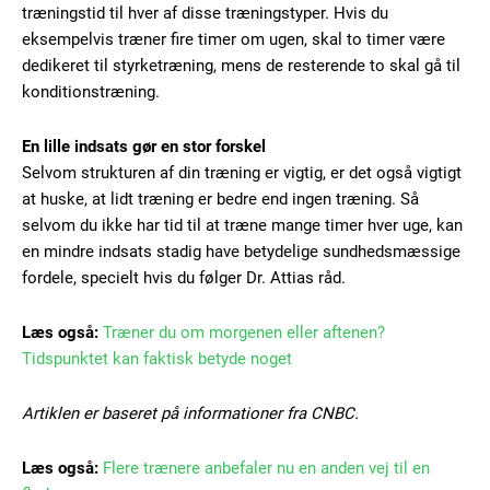
træningstid til hver af disse træningstyper. Hvis du
eksempelvis træner fire timer om ugen, skal to timer være
dedikeret til styrketræning, mens de resterende to skal gå til
konditionstræning.
En lille indsats gør en stor forskel
Selvom strukturen af din træning er vigtig, er det også vigtigt
Subscription Plans
at huske, at lidt træning er bedre end ingen træning. Så
selvom du ikke har tid til at træne mange timer hver uge, kan
en mindre indsats stadig have betydelige sundhedsmæssige
fordele, specielt hvis du følger Dr. Attias råd.
Free limited access
Læs også:
Træner du om morgenen eller aftenen?
Tidspunktet kan faktisk betyde noget
Gratis
Artiklen er baseret på informationer fra CNBC.
/ forever
Læs også:
Flere trænere anbefaler nu en anden vej til en