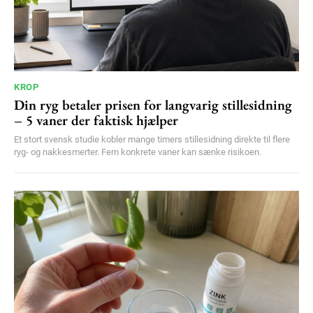
KROP
Din ryg betaler prisen for langvarig stillesidning
– 5 vaner der faktisk hjælper
Et stort svensk studie kobler mange timers stillesidning direkte til flere
ryg- og nakkesmerter. Fem konkrete vaner kan sænke risikoen.