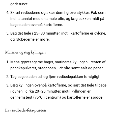
godt rundt.
Skræl rødbederne og skær dem i grove stykker. Pak dem
ind i stanniol med en smule olie, og læg pakken midt på
bagepladen ovenpå kartoflerne.
Bag det hele i 25–30 minutter, indtil kartoflerne er gyldne,
og rødbederne er møre.
Subscription Plans
Mariner og steg kyllingen
Mens grøntsagerne bager, marineres kyllingen i resten af
paprikapulveret, oreganoen, lidt olie samt salt og peber.
Free limited access
Tag bagepladen ud, og fjern rødbedepakken forsigtigt.
Læg kyllingen ovenpå kartoflerne, og sæt det hele tilbage
Gratis
i ovnen i cirka 20–25 minutter, indtil kyllingen er
/ forever
gennemstegt (75°C i centrum) og kartoflerne er sprøde.
Lav rødbede-feta-puréen
Etiam est nibh, lobortis sit