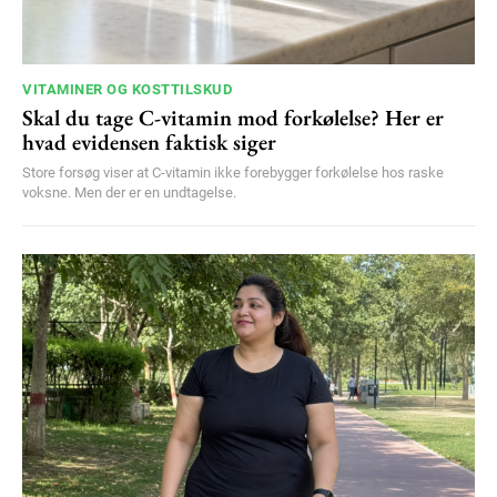
VITAMINER OG KOSTTILSKUD
Skal du tage C-vitamin mod forkølelse? Her er
hvad evidensen faktisk siger
Store forsøg viser at C-vitamin ikke forebygger forkølelse hos raske
voksne. Men der er en undtagelse.