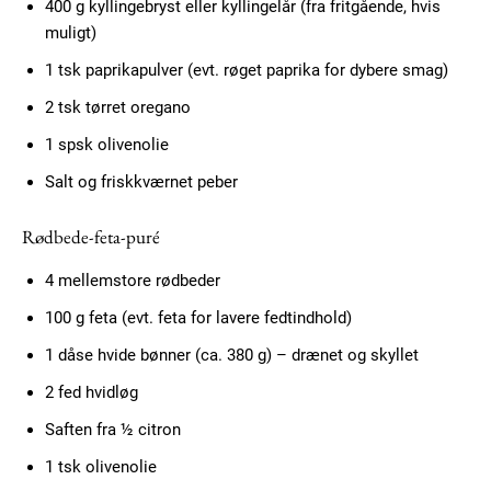
400 g kyllingebryst eller kyllingelår (fra fritgående, hvis
muligt)
1 tsk paprikapulver (evt. røget paprika for dybere smag)
2 tsk tørret oregano
1 spsk olivenolie
Salt og friskkværnet peber
Rødbede-feta-puré
4 mellemstore rødbeder
100 g feta (evt. feta for lavere fedtindhold)
1 dåse hvide bønner (ca. 380 g) – drænet og skyllet
2 fed hvidløg
Saften fra ½ citron
1 tsk olivenolie