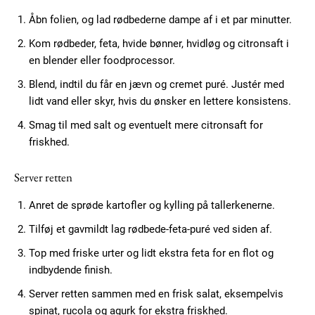
Praesent euismod ac
Åbn folien, og lad rødbederne dampe af i et par minutter.
Ut mollis pellentesque tortor
Kom rødbeder, feta, hvide bønner, hvidløg og citronsaft i
Nullam eu erat condimentum
en blender eller foodprocessor.
Donec quis est ac felis
Orci varius natoque dolor
Blend, indtil du får en jævn og cremet puré. Justér med
lidt vand eller skyr, hvis du ønsker en lettere konsistens.
Smag til med salt og eventuelt mere citronsaft for
friskhed.
Server retten
Member full access
Anret de sprøde kartofler og kylling på tallerkenerne.
Tilføj et gavmildt lag rødbede-feta-puré ved siden af.
100
DKK
Top med friske urter og lidt ekstra feta for en flot og
/ year
indbydende finish.
Server retten sammen med en frisk salat, eksempelvis
Etiam est nibh, lobortis sit
spinat, rucola og agurk for ekstra friskhed.