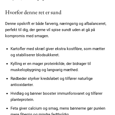
Praesent euismod ac
Hvorfor denne ret er sund
Ut mollis pellentesque tortor
Nullam eu erat condimentum
Denne opskrift er både farverig, næringsrig og afbalanceret,
Donec quis est ac felis
perfekt til dig, der gerne vil spise sundt uden at gå på
Orci varius natoque dolor
kompromis med smagen.
Kartofler med skræl giver ekstra kostfibre, som mætter
YEARLY PRICING
MONTHLY PRICING
og stabiliserer blodsukkeret.
Kylling er en mager proteinkilde, der bidrager til
muskelopbygning og langvarig mæthed.
Rødbeder styrker kredsløbet og tilfører naturlige
antioxidanter.
Hvidløg og bønner booster immunforsvaret og tilfører
planteprotein.
Feta giver calcium og smag, mens bønnerne gør puréen
mere fiberrig og mindre fedtholdig.