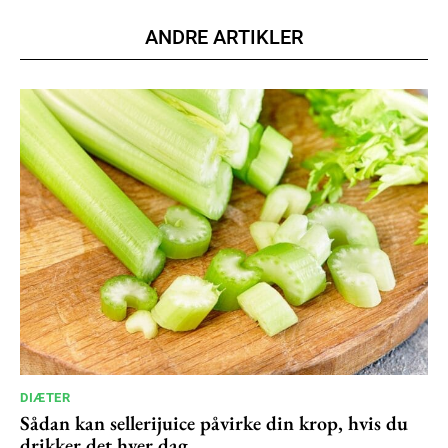
Member full access
ANDRE ARTIKLER
100
DKK
/ year
Etiam est nibh, lobortis sit
Praesent euismod ac
Ut mollis pellentesque tortor
Nullam eu erat condimentum
Donec quis est ac felis
Orci varius natoque dolor
YEARLY PRICING
MONTHLY PRICING
DIÆTER
Sådan kan sellerijuice påvirke din krop, hvis du
drikker det hver dag