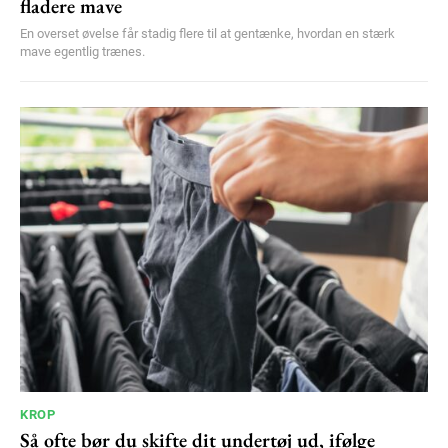
fladere mave
En overset øvelse får stadig flere til at gentænke, hvordan en stærk
mave egentlig trænes.
KROP
Så ofte bør du skifte dit undertøj ud, ifølge