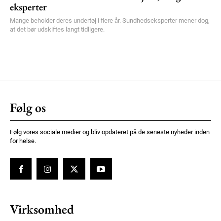
eksperter
Mange beholder deres undertøj i flere år. Sundhedseksperter mener dog,
at det bør udskiftes langt tidligere.
Følg os
Følg vores sociale medier og bliv opdateret på de seneste nyheder inden
for helse.
Virksomhed