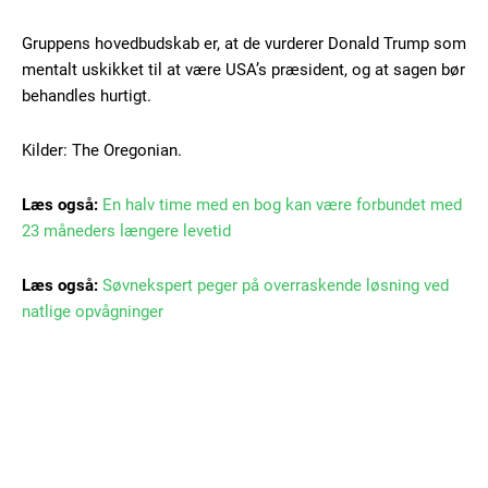
Free limited access
Gruppens hovedbudskab er, at de vurderer Donald Trump som
Gratis
mentalt uskikket til at være USA’s præsident, og at sagen bør
/ forever
behandles hurtigt.
Kilder: The Oregonian.
Etiam est nibh, lobortis sit
Praesent euismod ac
Læs også:
En halv time med en bog kan være forbundet med
Ut mollis pellentesque tortor
23 måneders længere levetid
Nullam eu erat condimentum
Donec quis est ac felis
Læs også:
Søvnekspert peger på overraskende løsning ved
Orci varius natoque dolor
natlige opvågninger