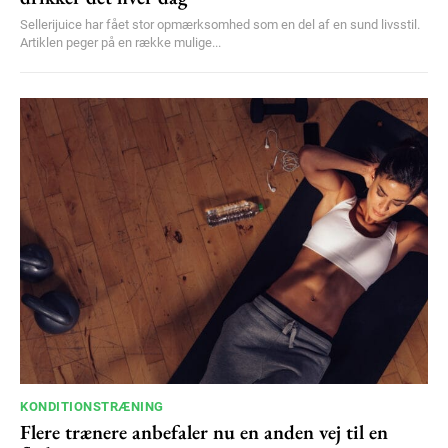
Sellerijuice har fået stor opmærksomhed som en del af en sund livsstil.
Artiklen peger på en række mulige...
KONDITIONSTRÆNING
Flere trænere anbefaler nu en anden vej til en