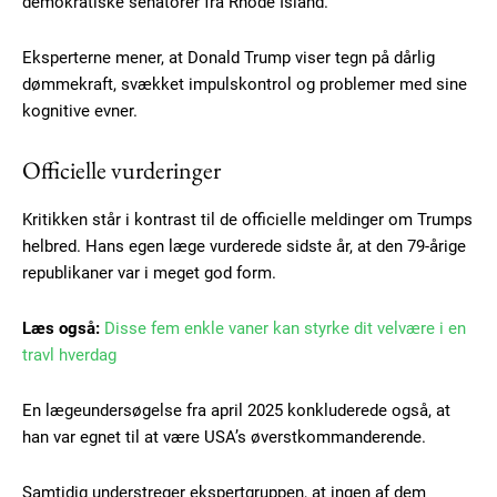
demokratiske senatorer fra Rhode Island.
Eksperterne mener, at Donald Trump viser tegn på dårlig
dømmekraft, svækket impulskontrol og problemer med sine
kognitive evner.
Officielle vurderinger
Kritikken står i kontrast til de officielle meldinger om Trumps
helbred. Hans egen læge vurderede sidste år, at den 79-årige
republikaner var i meget god form.
Læs også:
Disse fem enkle vaner kan styrke dit velvære i en
travl hverdag
En lægeundersøgelse fra april 2025 konkluderede også, at
han var egnet til at være USA’s øverstkommanderende.
Samtidig understreger ekspertgruppen, at ingen af dem