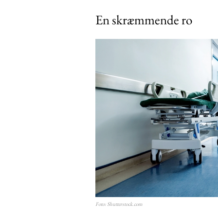
En skræmmende ro
Free limited access
Gratis
/ forever
Foto: Shutterstock.com