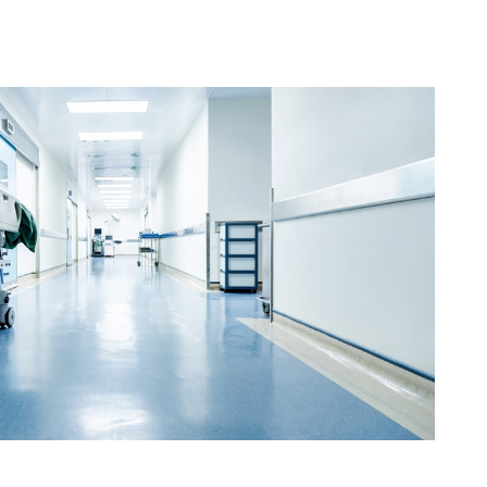
Subscription Plans
Member full ac
100
DK