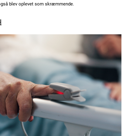
en også blev oplevet som skræmmende.
Etiam est nibh, loborti
Praesent euismod ac
d
Ut mollis pellentesque
Nullam eu erat condi
Donec quis est ac feli
Orci varius natoque do
YEARLY PRICI