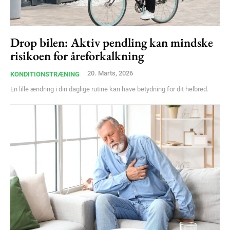
Free limited access
Drop bilen: Aktiv pendling kan mindske
Gratis
risikoen for åreforkalkning
/ forever
20. Marts, 2026
KONDITIONSTRÆNING
En lille ændring i din daglige rutine kan have betydning for dit helbred.
Etiam est nibh, lobortis sit
Praesent euismod ac
Ut mollis pellentesque tortor
Nullam eu erat condimentum
Donec quis est ac felis
Orci varius natoque dolor