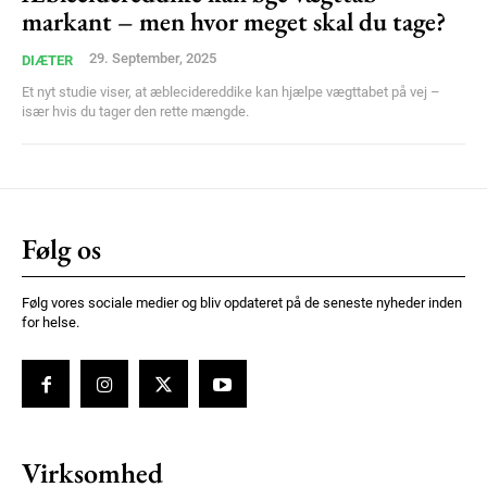
markant – men hvor meget skal du tage?
29. September, 2025
DIÆTER
Et nyt studie viser, at æblecidereddike kan hjælpe vægttabet på vej –
især hvis du tager den rette mængde.
Følg os
Følg vores sociale medier og bliv opdateret på de seneste nyheder inden
for helse.
Virksomhed