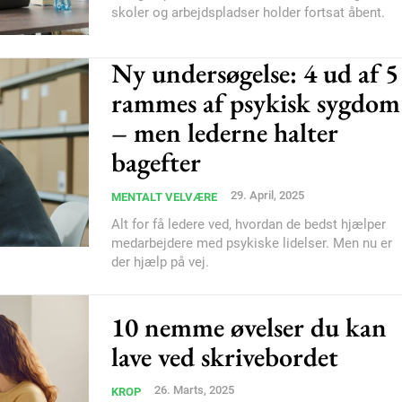
skoler og arbejdspladser holder fortsat åbent.
Ny undersøgelse: 4 ud af 5
rammes af psykisk sygdom
– men lederne halter
Subscription Plans
bagefter
29. April, 2025
MENTALT VELVÆRE
Alt for få ledere ved, hvordan de bedst hjælper
medarbejdere med psykiske lidelser. Men nu er
der hjælp på vej.
Member full ac
10 nemme øvelser du kan
lave ved skrivebordet
100
DK
26. Marts, 2025
KROP