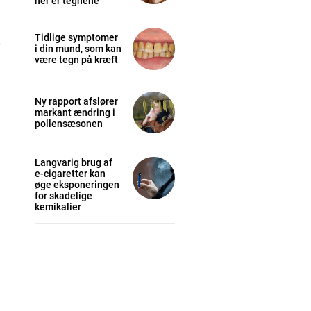
her er tegnene
Tidlige symptomer
i din mund, som kan
være tegn på kræft
Ny rapport afslører
markant ændring i
pollensæsonen
Langvarig brug af
e-cigaretter kan
øge eksponeringen
for skadelige
kemikalier
cess
K
/ year