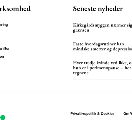
rksomhed
Seneste nyheder
Kirkegårdsmyggen nærmer si
ring
grænsen
p
Faste hverdagsrutiner kan
mindske smerter og depressio
rifter
on
Hver tredje kvinde ved ikke, 
hun er i perimenopause – her
tegnene
Privatlivspolitik & Cookies
Om W