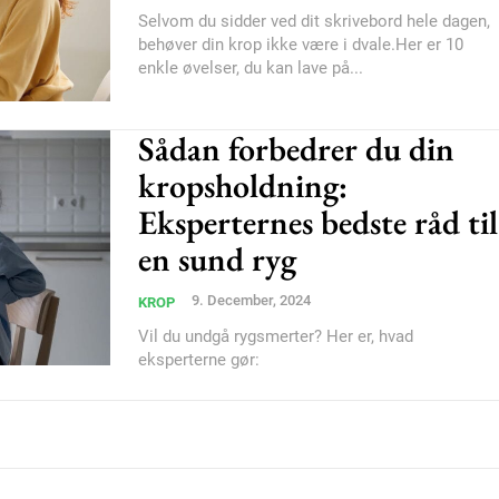
Selvom du sidder ved dit skrivebord hele dagen,
behøver din krop ikke være i dvale.Her er 10
Etiam est nibh, loborti
enkle øvelser, du kan lave på...
Praesent euismod ac
Ut mollis pellentesque
Sådan forbedrer du din
Nullam eu erat condi
kropsholdning:
Donec quis est ac feli
Eksperternes bedste råd til
Orci varius natoque do
en sund ryg
9. December, 2024
KROP
YEARLY PRICI
Vil du undgå rygsmerter? Her er, hvad
eksperterne gør: