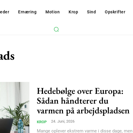
eder
Ernæring
Motion
Krop
Sind
Opskrifter
ads
Hedebølge over Europa:
Sådan håndterer du
varmen på arbejdspladsen
24. Juni, 2026
KROP
Mange oplever ekstrem varme i disse dage, men