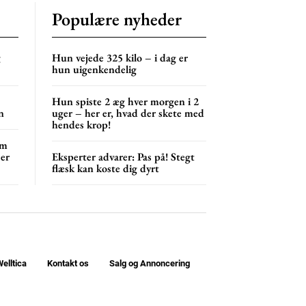
Populære nyheder
g
Hun vejede 325 kilo – i dag er
hun uigenkendelig
Hun spiste 2 æg hver morgen i 2
n
uger – her er, hvad der skete med
hendes krop!
om
 er
Eksperter advarer: Pas på! Stegt
flæsk kan koste dig dyrt
elltica
Kontakt os
Salg og Annoncering