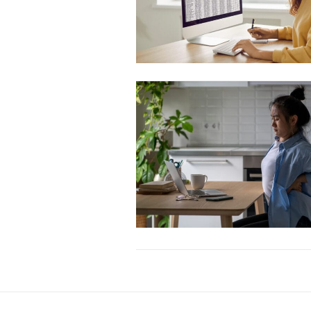
Etiam est nibh, lobortis sit
Praesent euismod ac
Ut mollis pellentesque tortor
Nullam eu erat condimentum
Donec quis est ac felis
Orci varius natoque dolor