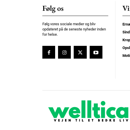
Følg os
Vi
Følg vores sociale medier og bliv
Ernæ
opdateret på de seneste nyheder inden
Sind
for helse.
Kro
Opsk
Moti