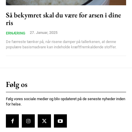
Member full access
Så bekymret skal du være for arsen i dine
ris
100
DKK
/ year
27. Januar, 2025
ERNÆRING
De færreste tænker på, når risene damper på tallerkenen, at denne
populære basismadvare kan indeholde kræftfremkaldende stoffer.
Etiam est nibh, lobortis sit
Praesent euismod ac
Ut mollis pellentesque tortor
Nullam eu erat condimentum
Følg os
Donec quis est ac felis
Orci varius natoque dolor
Følg vores sociale medier og bliv opdateret på de seneste nyheder inden
for helse.
YEARLY PRICING
MONTHLY PRICING