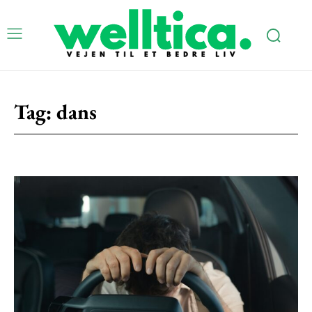
Tag:
dans
Subscription Plans
Free limited access
Gratis
/ forever
Etiam est nibh, lobortis sit