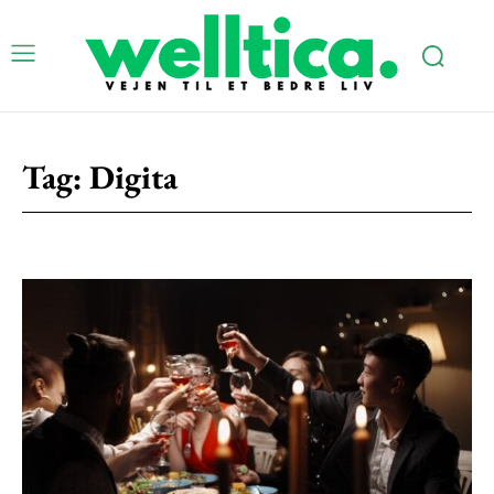
Subscription Plans
Tag:
Digita
Free limited access
Gratis
/ forever
Etiam est nibh, lobortis sit
Praesent euismod ac