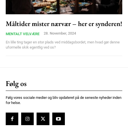
Ut mollis pellentesque tortor
Nullam eu erat condimentum
Donec quis est ac felis
Måltider mister nærvær – her er synderen!
Orci varius natoque dolor
28. November, 2024
MENTALT VELVÆRE
En lille ting tager en stor plads ved middagsbordet, men hvad gør denne
uformelle skik egentlig ved os?
Member full access
Følg os
100
DKK
/ year
Følg vores sociale medier og bliv opdateret på de seneste nyheder inden
for helse.
Etiam est nibh, lobortis sit
Praesent euismod ac