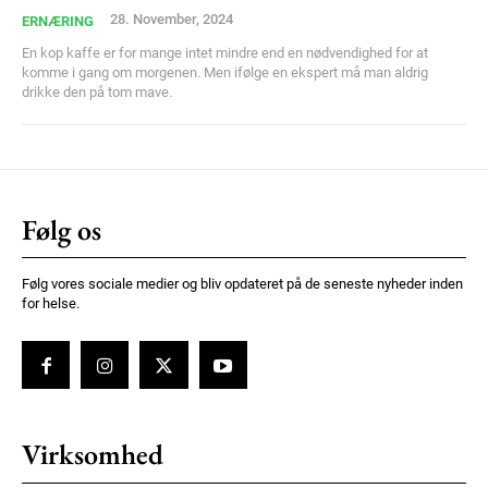
28. November, 2024
ERNÆRING
En kop kaffe er for mange intet mindre end en nødvendighed for at
komme i gang om morgenen. Men ifølge en ekspert må man aldrig
drikke den på tom mave.
Følg os
Følg vores sociale medier og bliv opdateret på de seneste nyheder inden
for helse.
Virksomhed