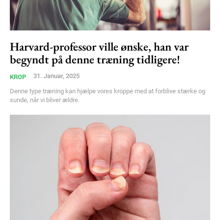
Harvard-professor ville ønske, han var
Subscription Plans
begyndt på denne træning tidligere!
31. Januar, 2025
KROP
Denne type træning kan hjælpe vores kroppe med at forblive stærke og
sunde, når vi bliver ældre.
Free limited access
Gratis
/ forever
Etiam est nibh, lobortis sit
Praesent euismod ac
Ut mollis pellentesque tortor
Nullam eu erat condimentum