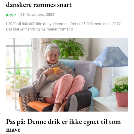
Nullam eu erat condimentum
danskere rammes snart
Donec quis est ac felis
29. November, 2024
KROP
Orci varius natoque dolor
I 2030 vil 800.000 lide af sygdommen. Det er 85.000 mere end i 2017.
Det kræver handling nu, mener formand.
YEARLY PRICING
MONTHLY PRICING
Pas på: Denne drik er ikke egnet til tom
mave