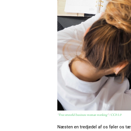
“
Free stressful business woman working
“/
CC0 1.0
Næsten en tredjedel af os føler os tæt