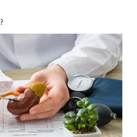
.
g?
Subscription Plans
Member full ac
100
DK