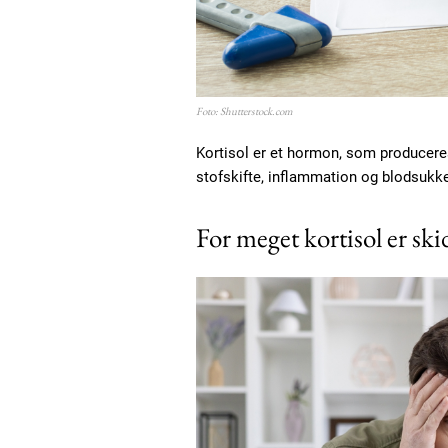
Etiam est nibh, lobortis sit
Praesent euismod ac
Ut mollis pellentesque tortor
Nullam eu erat condimentum
Foto: Shutterstock.com
Donec quis est ac felis
Orci varius natoque dolor
Kortisol er et hormon, som produceres
stofskifte, inflammation og blodsukke
For meget kortisol er ski