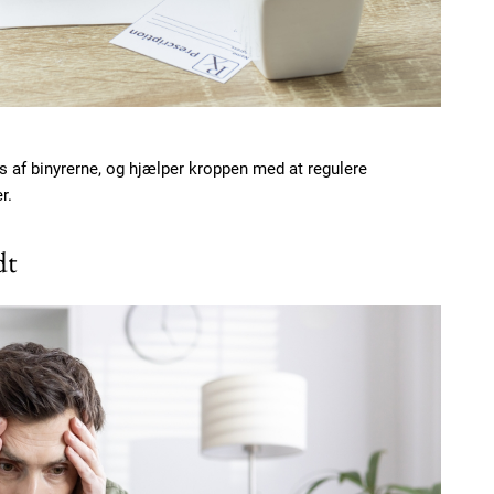
Etiam est nibh, loborti
Praesent euismod ac
Ut mollis pellentesque
Nullam eu erat condi
Donec quis est ac feli
 af binyrerne, og hjælper kroppen med at regulere
Orci varius natoque do
r.
dt
YEARLY PRICI