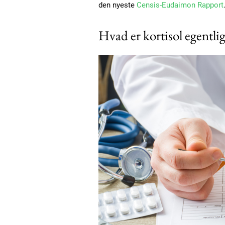
den nyeste
Censis-Eudaimon Rapport
Hvad er kortisol egentli
Free limited access
Gratis
/ forever