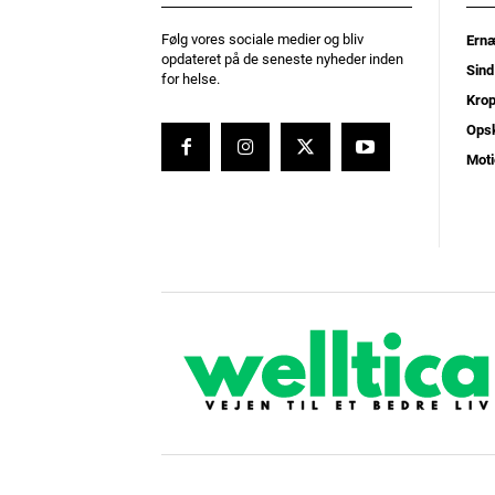
Følg vores sociale medier og bliv
Ernæ
opdateret på de seneste nyheder inden
Sind
for helse.
Kro
Opsk
Moti