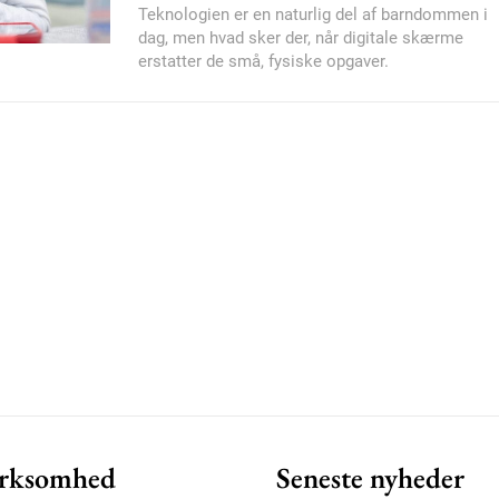
Teknologien er en naturlig del af barndommen i
dag, men hvad sker der, når digitale skærme
erstatter de små, fysiske opgaver.
Member full ac
100
DK
Etiam est nibh, loborti
Praesent euismod ac
Ut mollis pellentesque
Nullam eu erat condi
Donec quis est ac feli
Orci varius natoque do
rksomhed
Seneste nyheder