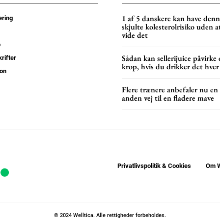
YEARLY PRICI
1 af 5 danskere kan have den
ring
skjulte kolesterolrisiko uden a
vide det
p
Sådan kan sellerijuice påvirke 
rifter
krop, hvis du drikker det hver
on
Flere trænere anbefaler nu en
anden vej til en fladere mave
Privatlivspolitik & Cookies
Om W
© 2024 Welltica. Alle rettigheder forbeholdes.