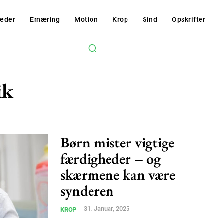
eder
Ernæring
Motion
Krop
Sind
Opskrifter
ik
Børn mister vigtige
færdigheder – og
skærmene kan være
Subscription Plans
synderen
31. Januar, 2025
KROP