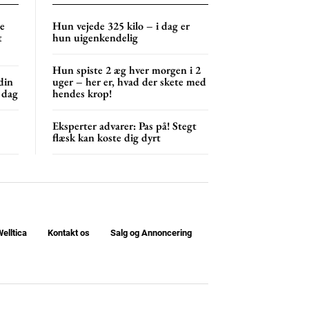
NG
MONTHLY PRICING
ne
Hun vejede 325 kilo – i dag er
t
hun uigenkendelig
Hun spiste 2 æg hver morgen i 2
din
uger – her er, hvad der skete med
 dag
hendes krop!
Eksperter advarer: Pas på! Stegt
flæsk kan koste dig dyrt
elltica
Kontakt os
Salg og Annoncering