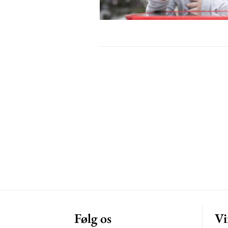
Free limited access
Gratis
/ forever
Etiam est nibh, lobortis sit
Praesent euismod ac
Ut mollis pellentesque tortor
Nullam eu erat condimentum
Donec quis est ac felis
Orci varius natoque dolor
Følg os
Vi