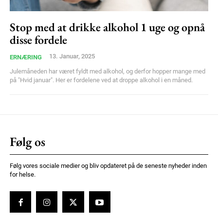
Ut mollis pellentesque tortor
Nullam eu erat condimentum
Stop med at drikke alkohol 1 uge og opnå
Donec quis est ac felis
disse fordele
Orci varius natoque dolor
13. Januar, 2025
ERNÆRING
Julemåneden har været fyldt med alkohol, og derfor hopper mange med
på "Hvid januar". Her er fordelene ved at droppe alkohol i en måned.
YEARLY PRICING
MONTHLY PRICING
Følg os
Følg vores sociale medier og bliv opdateret på de seneste nyheder inden
for helse.