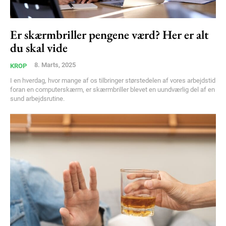
Ut mollis pellentesque tortor
Nullam eu erat condimentum
Donec quis est ac felis
Er skærmbriller pengene værd? Her er alt
Orci varius natoque dolor
du skal vide
8. Marts, 2025
KROP
I en hverdag, hvor mange af os tilbringer størstedelen af vores arbejdstid
foran en computerskærm, er skærmbriller blevet en uundværlig del af en
sund arbejdsrutine.
Member full access
100
DKK
/ year
Etiam est nibh, lobortis sit
Praesent euismod ac