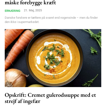
måske forebygge kræft
21. Maj, 2025
ERNÆRING
Danske forskere er tættere på svaret end nogensinde – men du finder
den ikke i supermarkedet.
Opskrift: Cremet gulerodssuppe med et
strejf af ingefær