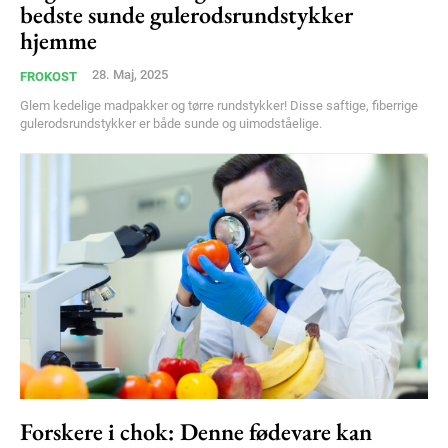
bedste sunde gulerodsrundstykker
Member full access
hjemme
28. Maj, 2025
FROKOST
100
DKK
Glem kedelige madpakker og tørre rundstykker! Disse saftige, fiberrige
/ year
gulerodsrundstykker er både sunde og uimodståelige.
Etiam est nibh, lobortis sit
Praesent euismod ac
Ut mollis pellentesque tortor
Nullam eu erat condimentum
Donec quis est ac felis
Orci varius natoque dolor
YEARLY PRICING
MONTHLY PRICING
Forskere i chok: Denne fødevare kan