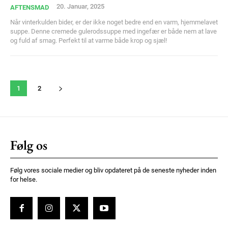
20. Januar, 2025
AFTENSMAD
Når vinterkulden bider, er der ikke noget bedre end en varm, hjemmelavet
suppe. Denne cremede gulerodssuppe med ingefær er både nem at lave
og fuld af smag. Perfekt til at varme både krop og sjæl!
1
2
Følg os
Følg vores sociale medier og bliv opdateret på de seneste nyheder inden
for helse.