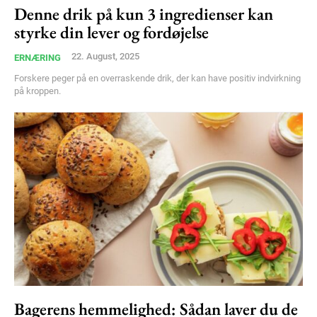
Denne drik på kun 3 ingredienser kan
Free limited access
styrke din lever og fordøjelse
22. August, 2025
ERNÆRING
Gratis
/ forever
Forskere peger på en overraskende drik, der kan have positiv indvirkning
på kroppen.
Etiam est nibh, lobortis sit
Praesent euismod ac
Ut mollis pellentesque tortor
Nullam eu erat condimentum
Donec quis est ac felis
Orci varius natoque dolor
Bagerens hemmelighed: Sådan laver du de