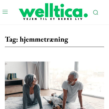
Subscription Plans
Tag:
hjemmetræning
Free limited access
Gratis
/ forever
Etiam est nibh, lobortis sit
Praesent euismod ac