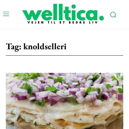
Tag:
knoldselleri
Subscription Plans
Free limited access
Gratis
/ forever
Etiam est nibh, lobortis sit