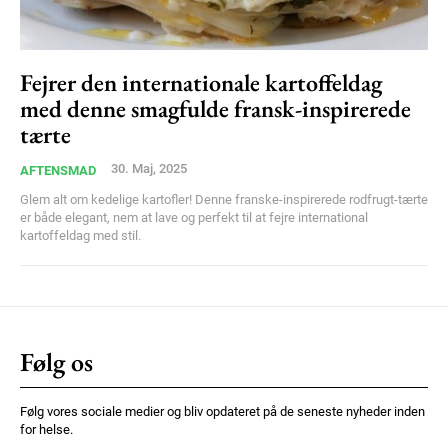
Praesent euismod ac
Ut mollis pellentesque tortor
Fejrer den internationale kartoffeldag
Nullam eu erat condimentum
Donec quis est ac felis
med denne smagfulde fransk-inspirerede
Orci varius natoque dolor
tærte
30. Maj, 2025
AFTENSMAD
Glem alt om kedelige kartofler! Denne franske-inspirerede rodfrugt-tærte
er både elegant, nem at lave og perfekt til at fejre international
kartoffeldag med stil.
Member full access
Følg os
100
DKK
/ year
Følg vores sociale medier og bliv opdateret på de seneste nyheder inden
for helse.
Etiam est nibh, lobortis sit