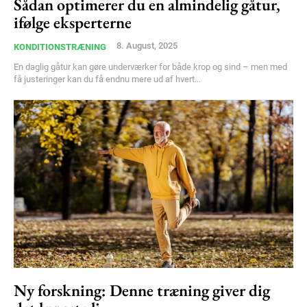
Sådan optimerer du en almindelig gåtur,
ifølge eksperterne
Member full access
8. August, 2025
KONDITIONSTRÆNING
100
DKK
En daglig gåtur kan gøre underværker for både krop og sind – men med
/ year
få justeringer kan du få endnu mere ud af hvert...
Etiam est nibh, lobortis sit
Praesent euismod ac
Ut mollis pellentesque tortor
Nullam eu erat condimentum
Donec quis est ac felis
Orci varius natoque dolor
YEARLY PRICING
MONTHLY PRICING
Ny forskning: Denne træning giver dig