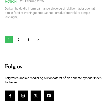
23. Februar, 2025
MOTION
Du kan holde dig i form på mange sjove og effektive måder uden at
skulle forbi et træningscenter.Uanset om du foretrækker simple
løsninger,...
1
2
3
Følg os
Følg vores sociale medier og bliv opdateret på de seneste nyheder inden
for helse.