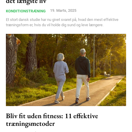
det længste liv
19. Marts, 2025
KONDITIONSTRÆNING
Et stort dansk studie har nu givet svaret på, hvad den mest effektive
træningsform er, hvis du vil holde dig sund og leve længere.
Bliv fit uden fitness: 11 effektive
træningsmetoder