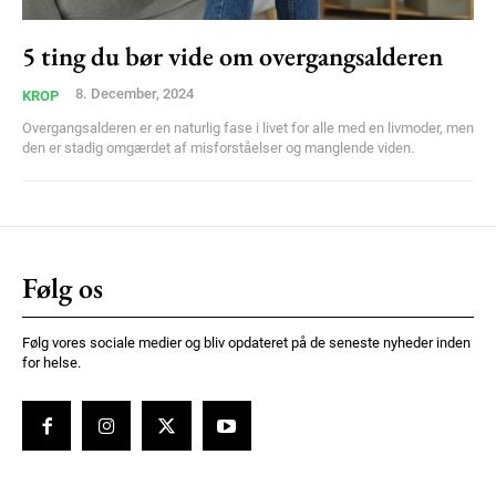
Member full access
5 ting du bør vide om overgangsalderen
100
DKK
8. December, 2024
KROP
/ year
Overgangsalderen er en naturlig fase i livet for alle med en livmoder, men
den er stadig omgærdet af misforståelser og manglende viden.
Etiam est nibh, lobortis sit
Praesent euismod ac
Ut mollis pellentesque tortor
Følg os
Nullam eu erat condimentum
Donec quis est ac felis
Orci varius natoque dolor
Følg vores sociale medier og bliv opdateret på de seneste nyheder inden
for helse.
YEARLY PRICING
MONTHLY PRICING