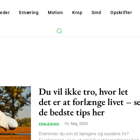
eder
Ernæring
Motion
Krop
Sind
Opskrifter
Du vil ikke tro, hvor let
det er at forlænge livet – s
de bedste tips her
10. Maj, 2025
ERNÆRING
Drømmer du om et længere og sundere liv?