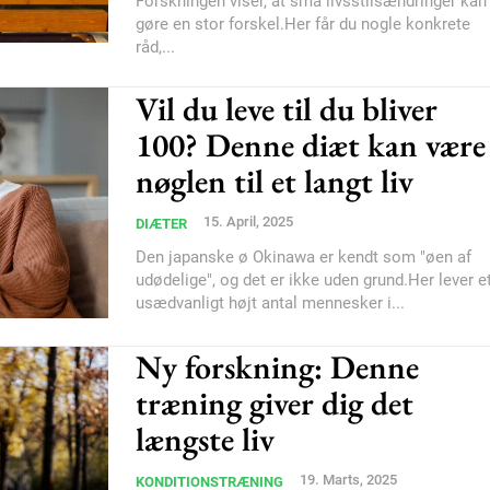
Forskningen viser, at små livsstilsændringer kan
gøre en stor forskel.Her får du nogle konkrete
råd,...
Vil du leve til du bliver
100? Denne diæt kan være
Subscription Plans
nøglen til et langt liv
15. April, 2025
DIÆTER
Den japanske ø Okinawa er kendt som "øen af
udødelige", og det er ikke uden grund.Her lever e
usædvanligt højt antal mennesker i...
Member full ac
Ny forskning: Denne
træning giver dig det
100
DK
længste liv
19. Marts, 2025
KONDITIONSTRÆNING