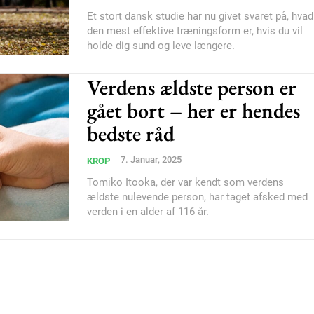
Et stort dansk studie har nu givet svaret på, hvad
Etiam est nibh, loborti
den mest effektive træningsform er, hvis du vil
Praesent euismod ac
holde dig sund og leve længere.
Ut mollis pellentesque
Verdens ældste person er
Nullam eu erat condi
Donec quis est ac feli
gået bort – her er hendes
Orci varius natoque do
bedste råd
7. Januar, 2025
KROP
YEARLY PRICI
Tomiko Itooka, der var kendt som verdens
ældste nulevende person, har taget afsked med
verden i en alder af 116 år.