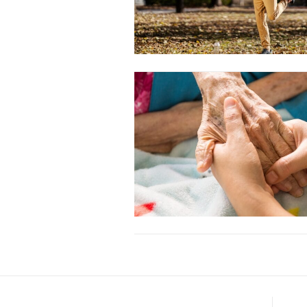
Etiam est nibh, lobortis sit
Praesent euismod ac
Ut mollis pellentesque tortor
Nullam eu erat condimentum
Donec quis est ac felis
Orci varius natoque dolor