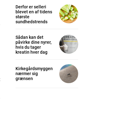
Derfor er selleri
blevet en af tidens
største
sundhedstrends
Sådan kan det
påvirke dine nyrer,
hvis du tager
kreatin hver dag
Kirkegårdsmyggen
nærmer sig
grænsen
t
cess
K
/ year