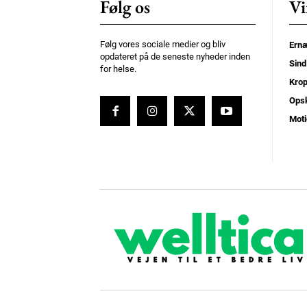
Følg os
Vi
Følg vores sociale medier og bliv
Ernæ
opdateret på de seneste nyheder inden
Sind
for helse.
Kro
Opsk
Moti