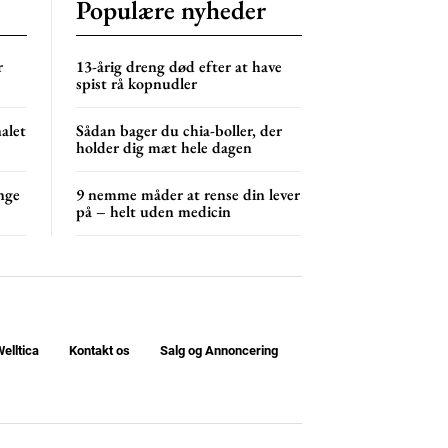
Populære nyheder
r
13-årig dreng død efter at have
spist rå kopnudler
nalet
Sådan bager du chia-boller, der
holder dig mæt hele dagen
nge
9 nemme måder at rense din lever
på – helt uden medicin
elltica
Kontakt os
Salg og Annoncering