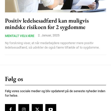
Ut mollis pellentesque tortor
Nullam eu erat condimentum
Donec quis est ac felis
Positiv ledelsesadfærd kan muligvis
mindske risikoen for 2 sygdomme
Orci varius natoque dolor
2. Januar, 2025
MENTALT VELVÆRE
Ny forskning viser, at når medarbejdere rapporterer mere positiv
ledelsesadfærd, så udvikler de også færre tilfælde af to sygdomme.
Member full access
Følg os
100
DKK
/ year
Følg vores sociale medier og bliv opdateret på de seneste nyheder inden
for helse.
Etiam est nibh, lobortis sit