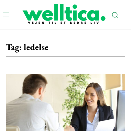
Subscription Plans
Tag:
ledelse
Free limited access
Gratis
/ forever
Etiam est nibh, lobortis sit
Praesent euismod ac