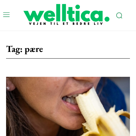
Tag:
pære