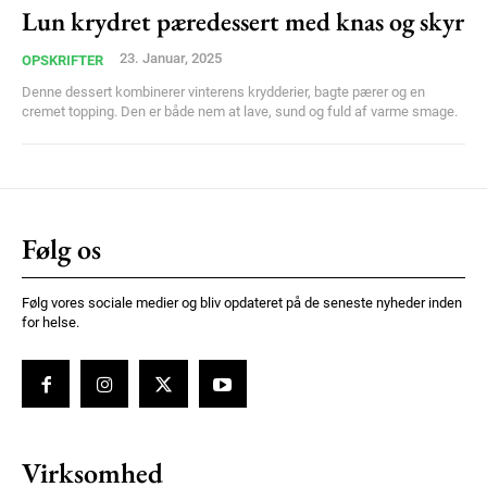
Nullam eu erat condimentum
Lun krydret pæredessert med knas og skyr
Donec quis est ac felis
23. Januar, 2025
OPSKRIFTER
Orci varius natoque dolor
Denne dessert kombinerer vinterens krydderier, bagte pærer og en
cremet topping. Den er både nem at lave, sund og fuld af varme smage.
YEARLY PRICING
MONTHLY PRICING
Følg os
Følg vores sociale medier og bliv opdateret på de seneste nyheder inden
for helse.
Virksomhed