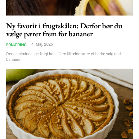
Ny favorit i frugtskålen: Derfor bør du
vælge pærer frem for bananer
Subscription Plans
4. Maj, 2026
ERNÆRING
Denne almindelige frugt kan i flere tilfælde være et bedre valg end
bananen.
Free limited access
Gratis
/ forever
Etiam est nibh, lobortis sit
Praesent euismod ac
Ut mollis pellentesque tortor