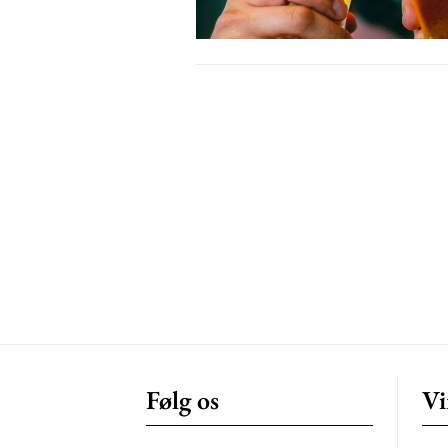
Free limited access
Gratis
/ forever
Etiam est nibh, lobortis sit
Praesent euismod ac
Ut mollis pellentesque tortor
Nullam eu erat condimentum
Donec quis est ac felis
Orci varius natoque dolor
Følg os
Vi