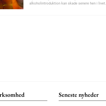
alkoholintroduktion kan skade senere hen i livet.
Member full ac
100
DK
Etiam est nibh, loborti
Praesent euismod ac
Ut mollis pellentesque
Nullam eu erat condi
Donec quis est ac feli
Orci varius natoque do
rksomhed
Seneste nyheder