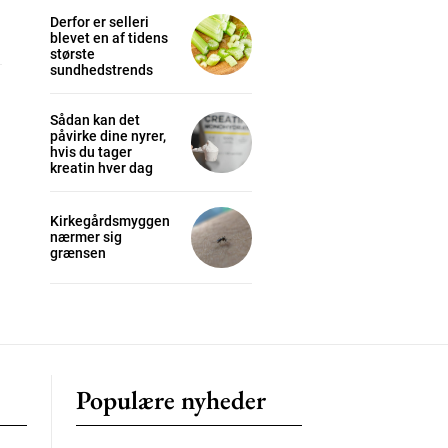
Derfor er selleri
blevet en af tidens
største
sundhedstrends
cess
Sådan kan det
påvirke dine nyrer,
K
hvis du tager
/ year
kreatin hver dag
Kirkegårdsmyggen
nærmer sig
s sit
grænsen
 tortor
mentum
s
lor
Populære nyheder