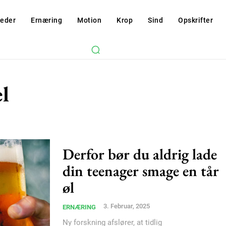
eder
Ernæring
Motion
Krop
Sind
Opskrifter
l
Derfor bør du aldrig lade
din teenager smage en tår
Subscription Plans
øl
3. Februar, 2025
ERNÆRING
Ny forskning afslører, at tidlig