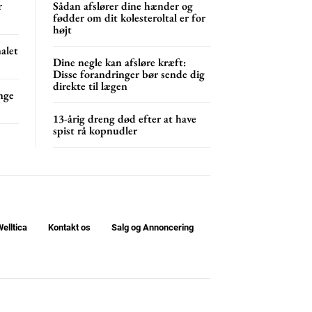
r
Sådan afslører dine hænder og
NG
MONTHLY PRICING
fødder om dit kolesteroltal er for
højt
nalet
Dine negle kan afsløre kræft:
Disse forandringer bør sende dig
direkte til lægen
nge
13-årig dreng død efter at have
spist rå kopnudler
elltica
Kontakt os
Salg og Annoncering