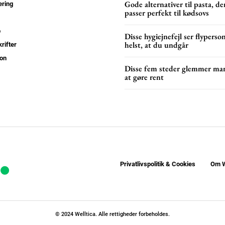
Gode alternativer til pasta, de
ring
YEARLY PRICI
passer perfekt til kødsovs
p
Disse hygiejnefejl ser flyperso
helst, at du undgår
rifter
on
Disse fem steder glemmer ma
at gøre rent
Privatlivspolitik & Cookies
Om W
© 2024 Welltica. Alle rettigheder forbeholdes.