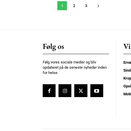
1
2
3
Følg os
Vi
Følg vores sociale medier og bliv
Ernæ
opdateret på de seneste nyheder inden
Sind
for helse.
Kro
Opsk
Moti