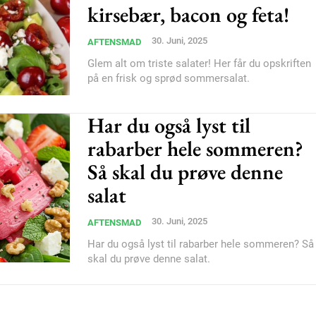
Donec quis est ac feli
kirsebær, bacon og feta!
Orci varius natoque do
30. Juni, 2025
AFTENSMAD
Glem alt om triste salater! Her får du opskriften
på en frisk og sprød sommersalat.
YEARLY PRICI
Har du også lyst til
rabarber hele sommeren?
Så skal du prøve denne
salat
30. Juni, 2025
AFTENSMAD
Har du også lyst til rabarber hele sommeren? Så
skal du prøve denne salat.