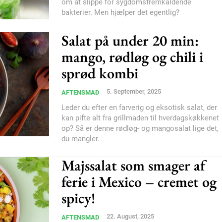
om at slippe for sygdomsfremkaldende
bakterier. Men hjælper det egentlig?
Salat på under 20 min:
mango, rødløg og chili i
sprød kombi
5. September, 2025
AFTENSMAD
Leder du efter en farverig og eksotisk salat, der
kan pifte alt fra grillmaden til hverdagskøkkenet
op? Så er denne rødløg- og mangosalat lige det,
du mangler.
Majssalat som smager af
ferie i Mexico – cremet og
spicy!
22. August, 2025
AFTENSMAD