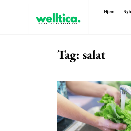
Hjem
Nyh
Tag:
salat