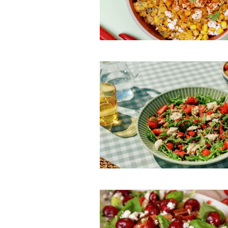
Free limited access
Gratis
/ forever
Etiam est nibh, lobortis sit
Praesent euismod ac
Ut mollis pellentesque tortor
Nullam eu erat condimentum
Donec quis est ac felis