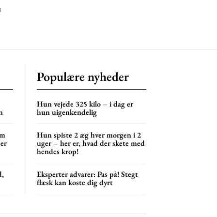
3
Populære nyheder
Hun vejede 325 kilo – i dag er
n
hun uigenkendelig
om
Hun spiste 2 æg hver morgen i 2
 er
uger – her er, hvad der skete med
hendes krop!
d,
Eksperter advarer: Pas på! Stegt
flæsk kan koste dig dyrt