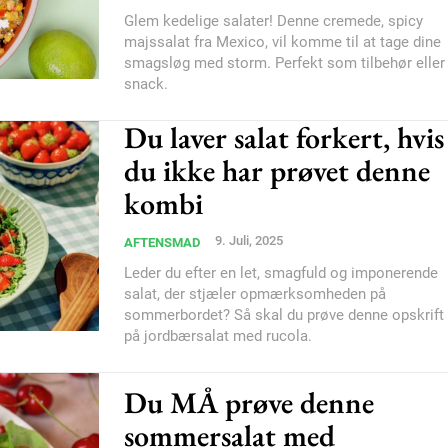
Subscription Plans
Glem kedelige salater! Denne cremede, spicy
majssalat fra Mexico, vil komme til at tage dine
smagsløg med storm. Perfekt som tilbehør eller
snack.
Du laver salat forkert, hvis
du ikke har prøvet denne
Member full ac
kombi
100
DK
9. Juli, 2025
AFTENSMAD
Leder du efter en let, smagfuld og imponerende
salat, der stjæler opmærksomheden på
sommerbordet? Så skal du prøve denne opskrift
på jordbærsalat med rucola.
Etiam est nibh, loborti
Praesent euismod ac
Du MÅ prøve denne
Ut mollis pellentesque
Nullam eu erat condi
sommersalat med