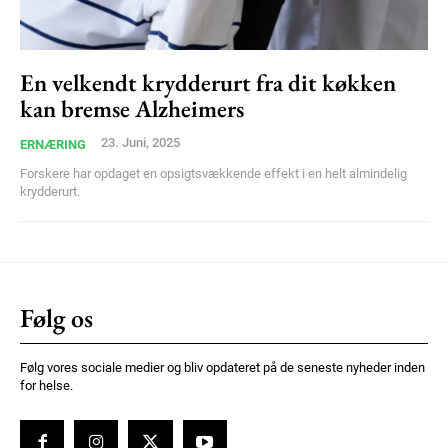
Ut mollis pellentesque tortor
Nullam eu erat condimentum
Donec quis est ac felis
En velkendt krydderurt fra dit køkken
kan bremse Alzheimers
Orci varius natoque dolor
23. Juni, 2025
ERNÆRING
Forskere har opdaget en opsigtsvækkende effekt i en helt almindelig
krydderurt.
Member full access
Følg os
100
DKK
/ year
Følg vores sociale medier og bliv opdateret på de seneste nyheder inden
for helse.
Etiam est nibh, lobortis sit