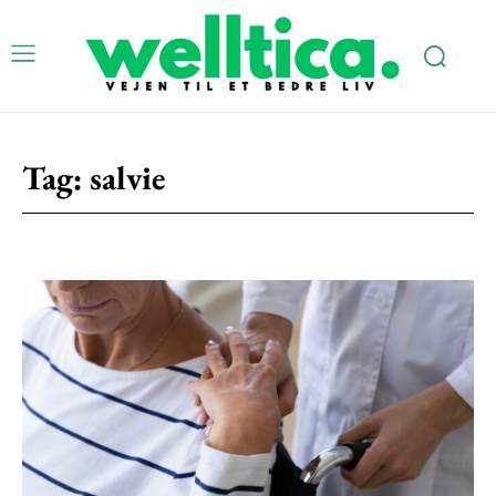
Subscription Plans
Tag:
salvie
Free limited access
Gratis
/ forever
Etiam est nibh, lobortis sit
Praesent euismod ac