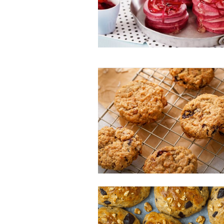
Free limited access
Gratis
/ forever
Etiam est nibh, lobortis sit
Praesent euismod ac
Ut mollis pellentesque tortor
Nullam eu erat condimentum