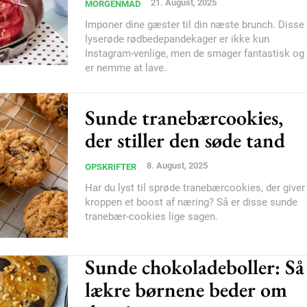
21. August, 2025
MORGENMAD
Subscription Plans
Imponer dine gæster til din næste brunch. Disse
lyserøde rødbedepandekager er ikke kun
Instagram-venlige, men de smager fantastisk og
er nemme at lave.
Sunde tranebærcookies,
Member full ac
der stiller den søde tand
8. August, 2025
OPSKRIFTER
100
DK
Har du lyst til sprøde tranebærcookies, der giver
kroppen et boost af næring? Så er disse sunde
tranebær-cookies lige sagen.
Etiam est nibh, loborti
Sunde chokoladeboller: Så
Praesent euismod ac
Ut mollis pellentesque
lækre børnene beder om
Nullam eu erat condi