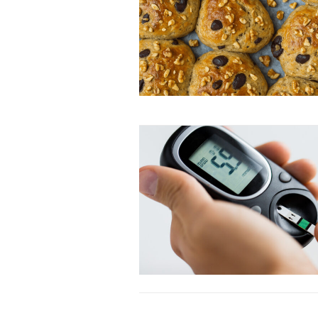
Donec quis est ac felis
Orci varius natoque dolor