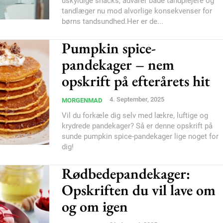
uskyldige snacks, advarer både tandplejere og
tandlæger nu mod alvorlige konsekvenser for
børns tandsundhed.Her er de...
Pumpkin spice-
pandekager – nem
opskrift på efterårets hit
4. September, 2025
MORGENMAD
Vil du forkæle dig selv med lækre, luftige og
krydrede pandekager? Så er denne opskrift på
sunde pumpkin spice-pandekager lige noget for
dig!
Rødbedepandekager:
Opskriften du vil lave om
og om igen