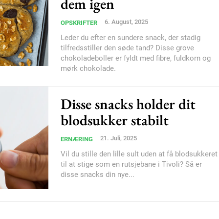
dem igen
Donec quis est ac feli
6. August, 2025
Orci varius natoque do
OPSKRIFTER
Leder du efter en sundere snack, der stadig
tilfredsstiller den søde tand? Disse grove
chokoladeboller er fyldt med fibre, fuldkorn og
YEARLY PRICI
mørk chokolade.
Disse snacks holder dit
blodsukker stabilt
21. Juli, 2025
ERNÆRING
Vil du stille den lille sult uden at få blodsukkeret
til at stige som en rutsjebane i Tivoli? Så er
disse snacks din nye...