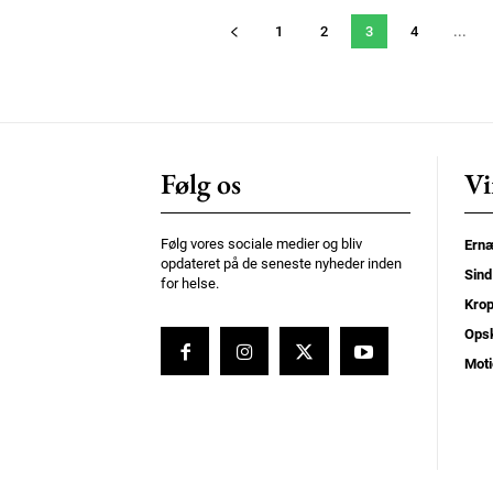
1
2
3
4
...
Følg os
Vi
Følg vores sociale medier og bliv
Ernæ
opdateret på de seneste nyheder inden
Sind
for helse.
Kro
Opsk
Moti