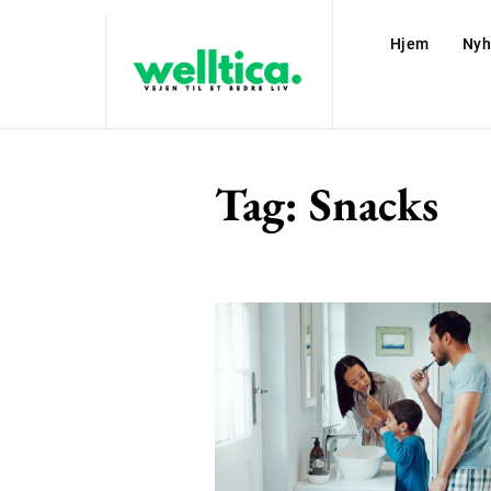
Hjem
Nyh
Tag:
Snacks