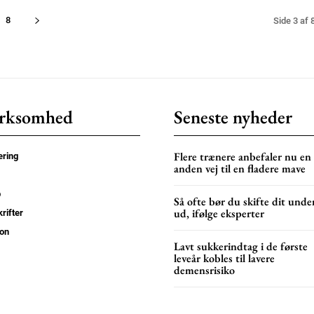
8
Side 3 af 
rksomhed
Seneste nyheder
Flere trænere anbefaler nu en
ring
anden vej til en fladere mave
p
Så ofte bør du skifte dit unde
ud, ifølge eksperter
rifter
on
Lavt sukkerindtag i de første
leveår kobles til lavere
demensrisiko