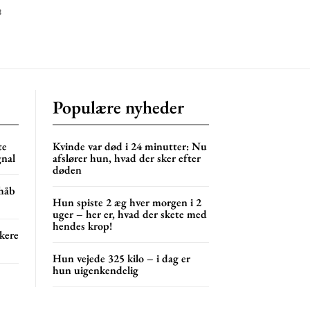
3
Populære nyheder
te
Kvinde var død i 24 minutter: Nu
gnal
afslører hun, hvad der sker efter
døden
 håb
Hun spiste 2 æg hver morgen i 2
uger – her er, hvad der skete med
hendes krop!
kere
Hun vejede 325 kilo – i dag er
hun uigenkendelig