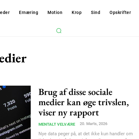
eder
Ernæring
Motion
Krop
Sind
Opskrifter
edier
Brug af disse sociale
medier kan øge trivslen,
viser ny rapport
20. Marts, 2026
MENTALT VELVÆRE
Nye data peger på, at det ikke kun handler om