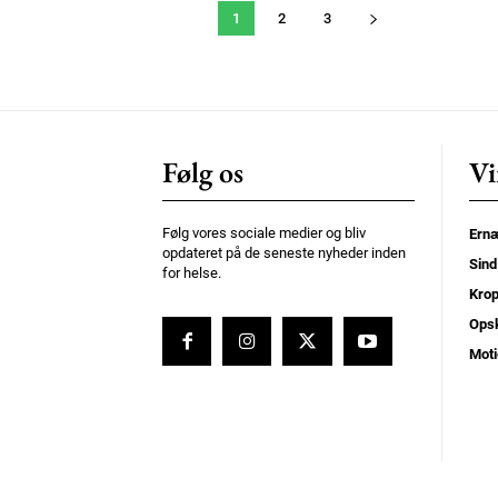
1
2
3
Følg os
Vi
Følg vores sociale medier og bliv
Ernæ
opdateret på de seneste nyheder inden
Sind
for helse.
Kro
Opsk
Moti