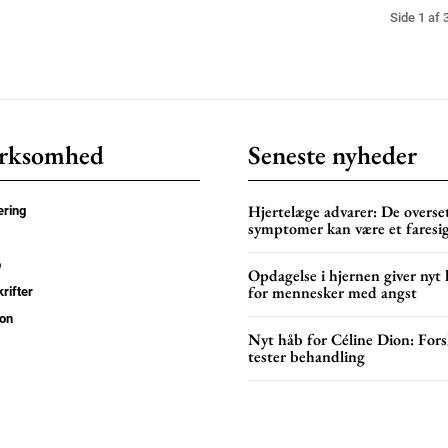
Side 1 af 
rksomhed
Seneste nyheder
Hjertelæge advarer: De overse
ring
symptomer kan være et faresi
p
Opdagelse i hjernen giver nyt
for mennesker med angst
rifter
on
Nyt håb for Céline Dion: Fors
tester behandling