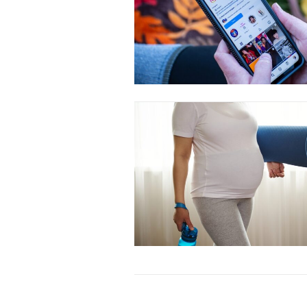
Donec quis est ac felis
Orci varius natoque dolor