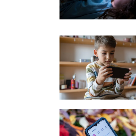
Free limited access
Gratis
/ forever
Etiam est nibh, lobortis sit
Praesent euismod ac
Ut mollis pellentesque tortor
Nullam eu erat condimentum