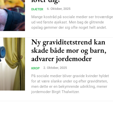
Donec quis est ac feli
6. Oktober, 2025
DIÆTER
Orci varius natoque do
Mange kostråd på sociale medier ser troværdige
ud ved første øjekast. Men bag de glitrende
opslag gemmer der sig ofte noget helt andet.
YEARLY PRICI
Ny graviditetstrend kan
skade både mor og barn,
advarer jordemoder
2. Oktober, 2025
KROP
På sociale medier bliver gravide kvinder hyldet
for at være slanke under og efter graviditeten,
men dette er en bekymrende udvikling, mener
jordemoder Birgit Thalwitzer.