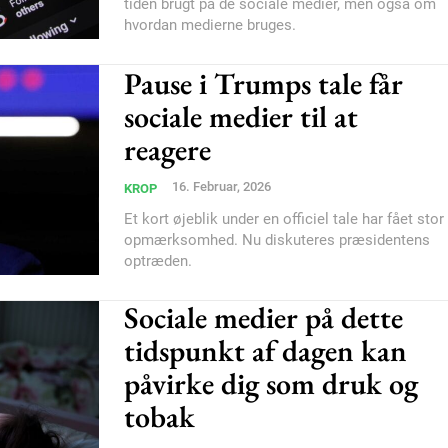
tiden brugt på de sociale medier, men også om
hvordan medierne bruges.
Pause i Trumps tale får
sociale medier til at
reagere
16. Februar, 2026
KROP
Et kort øjeblik under en officiel tale har fået stor
opmærksomhed. Nu diskuteres præsidentens
optræden.
Sociale medier på dette
tidspunkt af dagen kan
påvirke dig som druk og
tobak