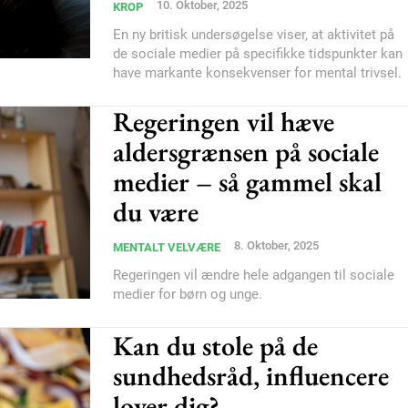
10. Oktober, 2025
KROP
Subscription Plans
En ny britisk undersøgelse viser, at aktivitet på
de sociale medier på specifikke tidspunkter kan
have markante konsekvenser for mental trivsel.
Regeringen vil hæve
aldersgrænsen på sociale
Member full ac
medier – så gammel skal
du være
100
DK
8. Oktober, 2025
MENTALT VELVÆRE
Regeringen vil ændre hele adgangen til sociale
medier for børn og unge.
Etiam est nibh, loborti
Kan du stole på de
Praesent euismod ac
sundhedsråd, influencere
Ut mollis pellentesque
Nullam eu erat condi
lover dig?