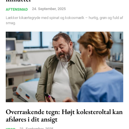
Member full access
24. September, 2025
AFTENSMAD
100
DKK
Lækker kikærtegryde med spinat og kokosmælk – hurtig, grøn og fuld af
/ year
smag.
Etiam est nibh, lobortis sit
Praesent euismod ac
Ut mollis pellentesque tortor
Nullam eu erat condimentum
Donec quis est ac felis
Orci varius natoque dolor
YEARLY PRICING
MONTHLY PRICING
Overraskende tegn: Højt kolesteroltal kan
afsløres i dit ansigt
21. September, 2025