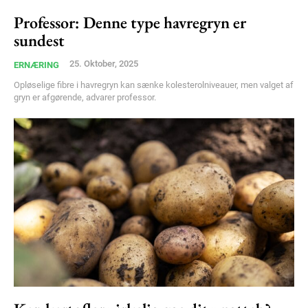
Professor: Denne type havregryn er
sundest
25. Oktober, 2025
ERNÆRING
Opløselige fibre i havregryn kan sænke kolesterolniveauer, men valget af
gryn er afgørende, advarer professor.
Subscription Plans