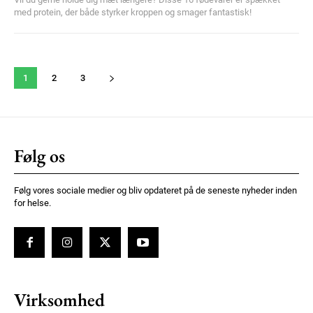
med protein, der både styrker kroppen og smager fantastisk!
1
2
3
Følg os
Følg vores sociale medier og bliv opdateret på de seneste nyheder inden
for helse.
Virksomhed