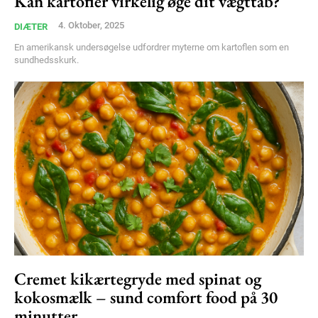
Kan kartofler virkelig øge dit vægttab?
Free limited access
4. Oktober, 2025
DIÆTER
Gratis
En amerikansk undersøgelse udfordrer myterne om kartoflen som en
/ forever
sundhedsskurk.
Etiam est nibh, lobortis sit
Praesent euismod ac
Ut mollis pellentesque tortor
Nullam eu erat condimentum
Donec quis est ac felis
Orci varius natoque dolor
Cremet kikærtegryde med spinat og
kokosmælk – sund comfort food på 30
minutter