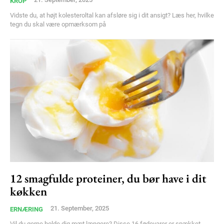
KROP
Vidste du, at højt kolesteroltal kan afsløre sig i dit ansigt? Læs her, hvilke
tegn du skal være opmærksom på
12 smagfulde proteiner, du bør have i dit
køkken
21. September, 2025
ERNÆRING
Vil du gerne holde dig mæt længere? Disse 16 fødevarer er spækket