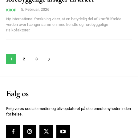
5. Februar, 2026
KROP
Ny international forskning viser, at en betydelig del af kræfttilfælde
verden over hænger sammen med kendte og forebyggelige
risikofaktorer.
1
2
3
Følg os
Følg vores sociale medier og bliv opdateret på de seneste nyheder inden
for helse.