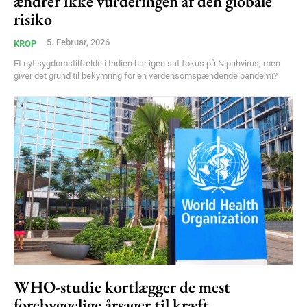
ændrer ikke vurderingen af den globale
risiko
5. Februar, 2026
KROP
Et nyt sygdomstilfælde i Indien har igen sat fokus på Nipahvirus, men
giver det grund til bekymring for en verdensomspændende pandemi?
WHO-studie kortlægger de mest
forebyggelige årsager til kræft