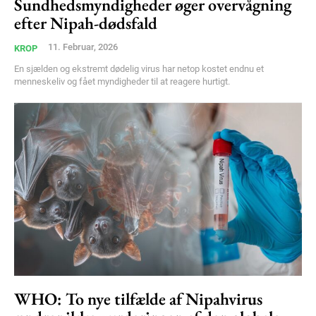
Sundhedsmyndigheder øger overvågning
efter Nipah-dødsfald
Member full access
11. Februar, 2026
KROP
En sjælden og ekstremt dødelig virus har netop kostet endnu et
100
DKK
menneskeliv og fået myndigheder til at reagere hurtigt.
/ year
Etiam est nibh, lobortis sit
Praesent euismod ac
Ut mollis pellentesque tortor
Nullam eu erat condimentum
Donec quis est ac felis
Orci varius natoque dolor
YEARLY PRICING
MONTHLY PRICING
WHO: To nye tilfælde af Nipahvirus