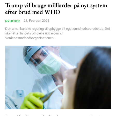
Trump vil bruge milliarder på nyt system
Free limited access
efter brud med WHO
23. Februar, 2026
NYHEDER
Gratis
Den amerikanske regering vil opbygge sit eget sundhedsberedskab. Det
/ forever
sker efter landets officielle udtræden af
Verdenssundhedsorganisationen.
Etiam est nibh, lobortis sit
Praesent euismod ac
Ut mollis pellentesque tortor
Nullam eu erat condimentum
Donec quis est ac felis
Orci varius natoque dolor