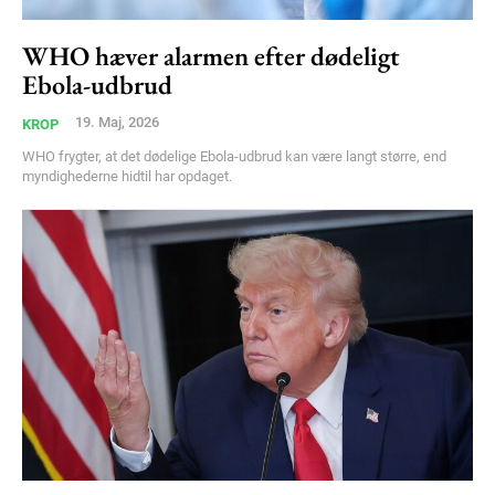
WHO hæver alarmen efter dødeligt
Ebola-udbrud
19. Maj, 2026
KROP
WHO frygter, at det dødelige Ebola-udbrud kan være langt større, end
myndighederne hidtil har opdaget.
Subscription Plans