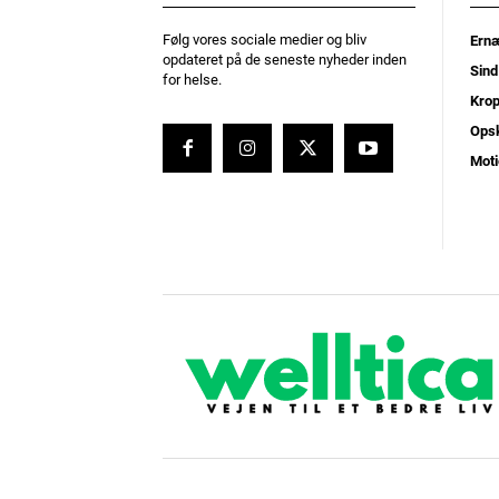
Følg vores sociale medier og bliv
Ernæ
opdateret på de seneste nyheder inden
Sind
for helse.
Kro
Opsk
Moti