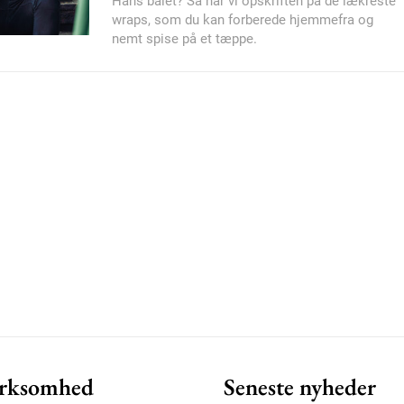
Hans bålet? Så har vi opskriften på de lækreste
wraps, som du kan forberede hjemmefra og
nemt spise på et tæppe.
Member full ac
100
DK
Etiam est nibh, loborti
Praesent euismod ac
Ut mollis pellentesque
Nullam eu erat condi
Donec quis est ac feli
Orci varius natoque do
rksomhed
Seneste nyheder