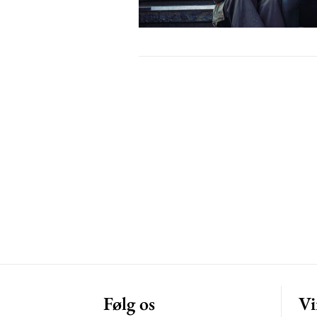
Free limited access
Gratis
/ forever
Etiam est nibh, lobortis sit
Praesent euismod ac
Ut mollis pellentesque tortor
Nullam eu erat condimentum
Donec quis est ac felis
Orci varius natoque dolor
Følg os
Vi