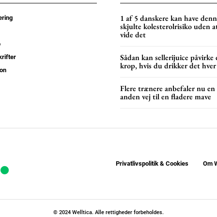
YEARLY PRICI
1 af 5 danskere kan have den
ring
skjulte kolesterolrisiko uden a
vide det
p
Sådan kan sellerijuice påvirke 
rifter
krop, hvis du drikker det hver
on
Flere trænere anbefaler nu en
anden vej til en fladere mave
Privatlivspolitik & Cookies
Om W
© 2024 Welltica. Alle rettigheder forbeholdes.