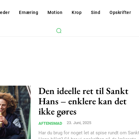
eder
Ernæring
Motion
Krop
Sind
Opskrifter
Den ideelle ret til Sankt
Hans – enklere kan det
ikke gøres
Subscription Plans
23. Juni, 2025
AFTENSMAD
Har du brug for noget let at spise rundt om Sank