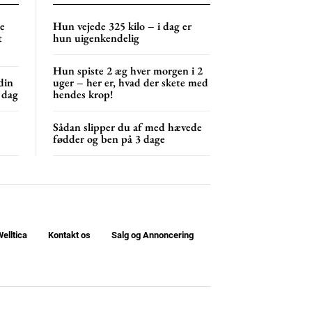
NG
MONTHLY PRICING
ne
Hun vejede 325 kilo – i dag er
t
hun uigenkendelig
Hun spiste 2 æg hver morgen i 2
din
uger – her er, hvad der skete med
 dag
hendes krop!
Sådan slipper du af med hævede
fødder og ben på 3 dage
elltica
Kontakt os
Salg og Annoncering