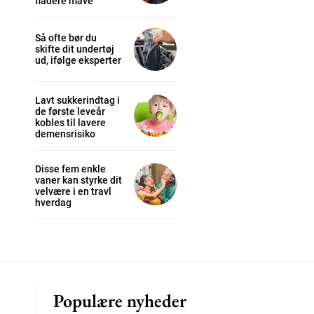
fladere mave
Så ofte bør du
skifte dit undertøj
cess
ud, ifølge eksperter
Lavt sukkerindtag i
K
de første leveår
/ year
kobles til lavere
demensrisiko
Disse fem enkle
s sit
vaner kan styrke dit
velvære i en travl
hverdag
 tortor
mentum
s
lor
Populære nyheder