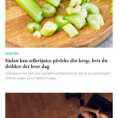
Etiam est nibh, lobortis sit
Praesent euismod ac
Ut mollis pellentesque tortor
Nullam eu erat condimentum
Donec quis est ac felis
Orci varius natoque dolor
DIÆTER
Sådan kan sellerijuice påvirke din krop, hvis du
drikker det hver dag
YEARLY PRICING
MONTHLY PRICING
Sellerijuice har fået stor opmærksomhed som en del af en sund livsstil.
Artiklen peger på en række mulige...