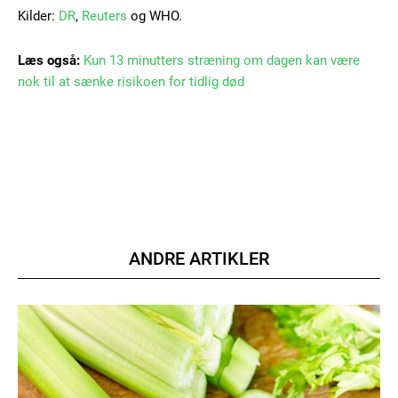
Kilder:
DR
,
Reuters
og WHO.
Etiam est nibh, lobortis sit
Læs også:
Kun 13 minutters stræning om dagen kan være
Praesent euismod ac
nok til at sænke risikoen for tidlig død
Ut mollis pellentesque tortor
Nullam eu erat condimentum
Donec quis est ac felis
Orci varius natoque dolor
ANDRE ARTIKLER
Member full access
100
DKK
/ year