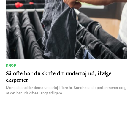
KROP
Så ofte bør du skifte dit undertøj ud, ifølge
eksperter
Mange beholder deres undertøj i flere år. Sundhedseksperter mener dog,
at det bør udskiftes langt tidligere.