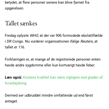
betydet, at flere personer senere kan blive fjernet fra
opgørelsen.
Tallet sænkes
Fredag oplyste
WHO
, at der var 906 formodede ebolatilfælde
i DR Congo. Nu vurderer organisationen ifølge
Reuters
, at
tallet er 116.
Subscription Plans
Forklaringen er, at mange af de registrerede personer enten
havde andre sygdomme eller kun kortvarigt havde feber.
Læs også:
Kostens kvalitet kan være vigtigere end graden af
forarbejdning
Free limited access
Dermed ser udbruddet mindre omfattende ud end først
Gratis
antaget.
/ forever