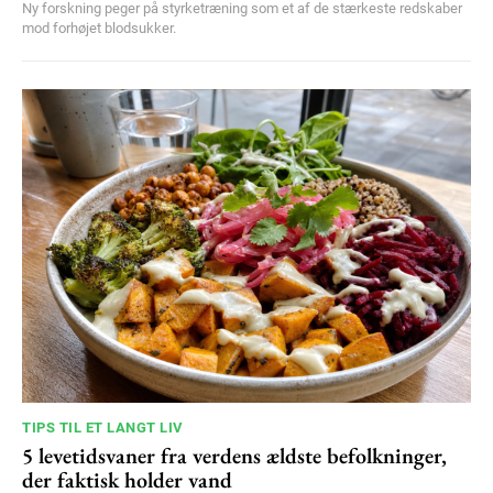
Ny forskning peger på styrketræning som et af de stærkeste redskaber
mod forhøjet blodsukker.
TIPS TIL ET LANGT LIV
5 levetidsvaner fra verdens ældste befolkninger,
der faktisk holder vand