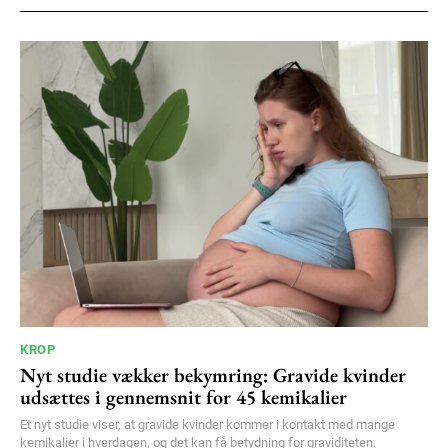
100
DKK
/ year
Etiam est nibh, lobortis sit
Praesent euismod ac
Ut mollis pellentesque tortor
Nullam eu erat condimentum
Donec quis est ac felis
Orci varius natoque dolor
YEARLY PRICING
MONTHLY PRICING
KROP
Nyt studie vækker bekymring: Gravide kvinder
udsættes i gennemsnit for 45 kemikalier
Et nyt studie viser, at gravide kvinder kommer i kontakt med mange
kemikalier i hverdagen, og det kan få betydning for graviditeten.