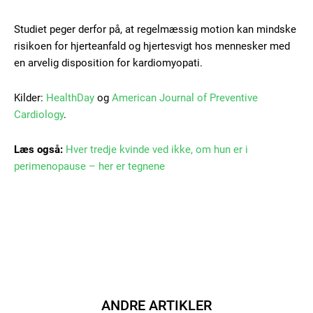
Studiet peger derfor på, at regelmæssig motion kan mindske
Gratis
/ forever
risikoen for hjerteanfald og hjertesvigt hos mennesker med
en arvelig disposition for kardiomyopati.
Etiam est nibh, lobortis sit
Kilder:
HealthDay
og
American Journal of Preventive
Praesent euismod ac
Cardiology
.
Ut mollis pellentesque tortor
Læs også:
Hver tredje kvinde ved ikke, om hun er i
Nullam eu erat condimentum
Donec quis est ac felis
perimenopause – her er tegnene
Orci varius natoque dolor
Member full access
ANDRE ARTIKLER