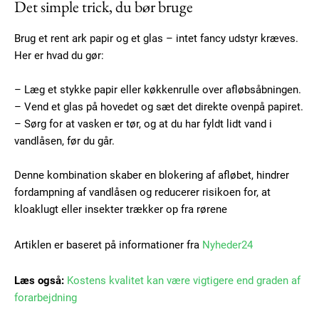
Det simple trick, du bør bruge
Brug et rent ark papir og et glas – intet fancy udstyr kræves.
Her er hvad du gør:
– Læg et stykke papir eller køkkenrulle over afløbsåbningen.
– Vend et glas på hovedet og sæt det direkte ovenpå papiret.
Subscription Plans
– Sørg for at vasken er tør, og at du har fyldt lidt vand i
vandlåsen, før du går.
Denne kombination skaber en blokering af afløbet, hindrer
fordampning af vandlåsen og reducerer risikoen for, at
Free limited access
kloaklugt eller insekter trækker op fra rørene
Artiklen er baseret på informationer fra
Nyheder24
Gratis
/ forever
Læs også:
Kostens kvalitet kan være vigtigere end graden af
forarbejdning
Etiam est nibh, lobortis sit