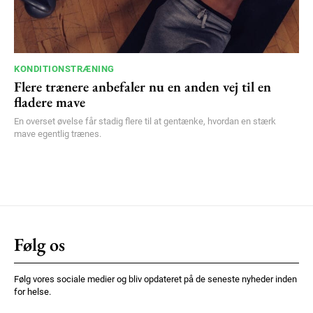
KONDITIONSTRÆNING
Flere trænere anbefaler nu en anden vej til en
fladere mave
En overset øvelse får stadig flere til at gentænke, hvordan en stærk
mave egentlig trænes.
Følg os
Følg vores sociale medier og bliv opdateret på de seneste nyheder inden
for helse.