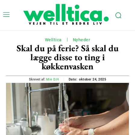
Welltica
Nyheder
Skal du på ferie? Så skal du
lægge disse to ting i
køkkenvasken
oktober 24, 2025
Skrevet af:
Mie D.H
Dato: