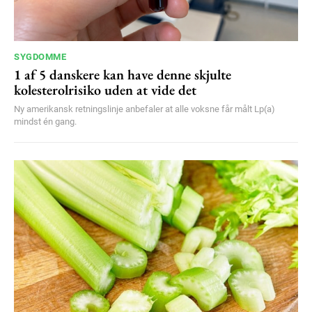
Praesent euismod ac
Ut mollis pellentesque tortor
Nullam eu erat condimentum
SYGDOMME
Donec quis est ac felis
1 af 5 danskere kan have denne skjulte
kolesterolrisiko uden at vide det
Orci varius natoque dolor
Ny amerikansk retningslinje anbefaler at alle voksne får målt Lp(a)
mindst én gang.
YEARLY PRICING
MONTHLY PRICING