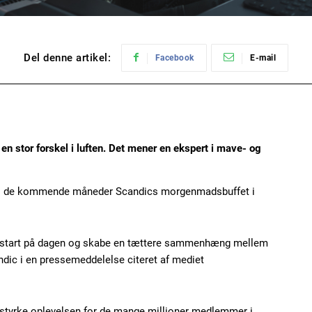
Del denne artikel:
Facebook
E-mail
n stor forskel i luften. Det mener en ekspert i mave- og
 i de kommende måneder Scandics morgenmadsbuffet i
re start på dagen og skabe en tættere sammenhæng mellem
andic i en pressemeddelelse citeret af mediet
t styrke oplevelsen for de mange millioner medlemmer i