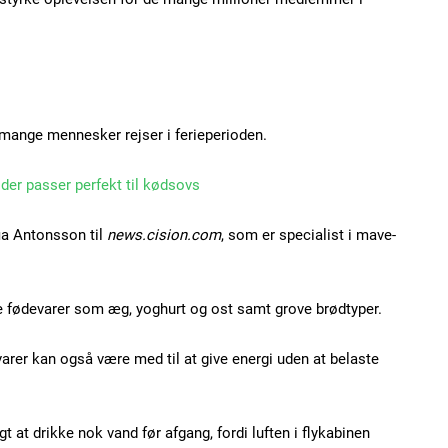
Subscription Plans
 mange mennesker rejser i ferieperioden.
, der passer perfekt til kødsovs
ia Antonsson til
news.cision.com
, som er specialist i mave-
Member full ac
ge fødevarer som æg, yoghurt og ost samt grove brødtyper.
100
DK
varer kan også være med til at give energi uden at belaste
gt at drikke nok vand før afgang, fordi luften i flykabinen