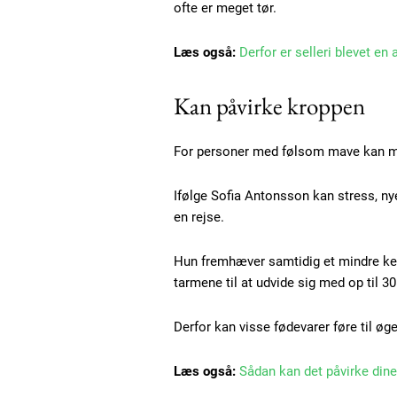
Etiam est nibh, lobortis sit
ofte er meget tør.
Praesent euismod ac
Læs også:
Derfor er selleri blevet en
Ut mollis pellentesque tortor
Nullam eu erat condimentum
Kan påvirke kroppen
Donec quis est ac felis
Orci varius natoque dolor
For personer med følsom mave kan m
Ifølge Sofia Antonsson kan stress, ny
en rejse.
Hun fremhæver samtidig et mindre kend
tarmene til at udvide sig med op til 30
Derfor kan visse fødevarer føre til øg
Læs også:
Sådan kan det påvirke dine 