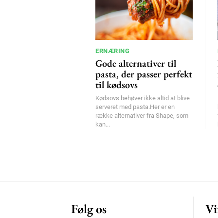
ERNÆRING
Gode alternativer til
pasta, der passer perfekt
til kødsovs
Kødsovs behøver ikke altid at blive
serveret med pasta.Her er en
række alternativer fra Shape, som
kan...
Følg os
Vi