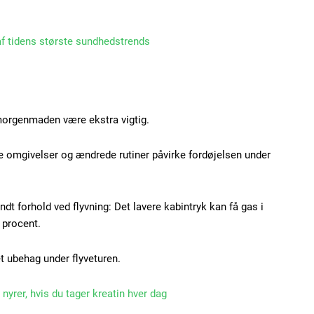
Etiam est nibh, loborti
Praesent euismod ac
 af tidens største sundhedstrends
Ut mollis pellentesque
Nullam eu erat condi
Donec quis est ac feli
Orci varius natoque do
orgenmaden være ekstra vigtig.
e omgivelser og ændrede rutiner påvirke fordøjelsen under
YEARLY PRICI
t forhold ved flyvning: Det lavere kabintryk kan få gas i
 procent.
et ubehag under flyveturen.
nyrer, hvis du tager kreatin hver dag