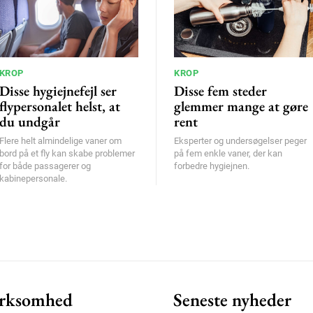
KROP
KROP
Disse hygiejnefejl ser
Disse fem steder
flypersonalet helst, at
glemmer mange at gøre
du undgår
rent
Flere helt almindelige vaner om
Eksperter og undersøgelser peger
bord på et fly kan skabe problemer
på fem enkle vaner, der kan
for både passagerer og
forbedre hygiejnen.
kabinepersonale.
rksomhed
Seneste nyheder