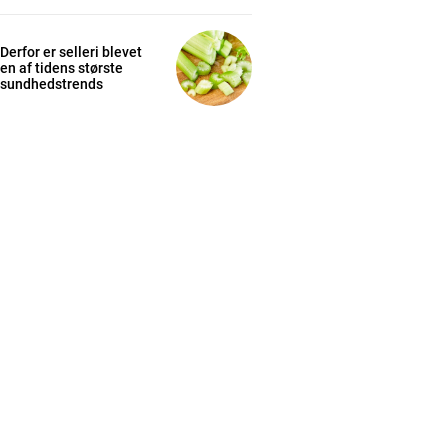
Derfor er selleri blevet
en af tidens største
sundhedstrends
cess
K
/ year