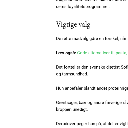
deres loyalitetsprogrammer.
Vigtige valg
De rette madvalg gøre en forskel, når
Læs også:
Gode alternativer til pasta
Det fortæller den svenske diætist Sof
og tarmsundhed.
Free limited access
Hun anbefaler blandt andet proteinri
Gratis
Grøntsager, bær og andre farverige rå
/ forever
kroppen unødigt.
Derudover peger hun på, at det er vigti