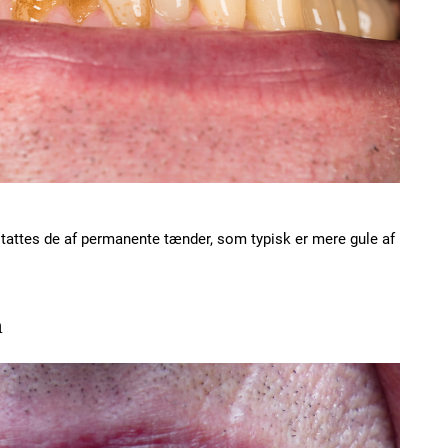
Etiam est nibh, loborti
Praesent euismod ac
Ut mollis pellentesque
Nullam eu erat condi
Donec quis est ac feli
Orci varius natoque do
tattes de af permanente tænder, som typisk er mere gule af
YEARLY PRICI
n