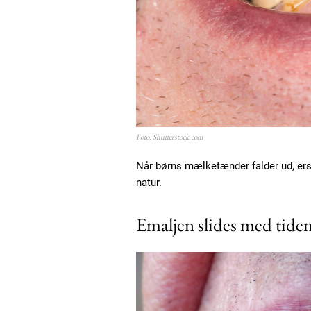
Etiam est nibh, lobortis sit
Praesent euismod ac
Ut mollis pellentesque tortor
Nullam eu erat condimentum
Donec quis est ac felis
Orci varius natoque dolor
Foto: Shutterstock.com
Når børns mælketænder falder ud, ers
natur.
Emaljen slides med tide