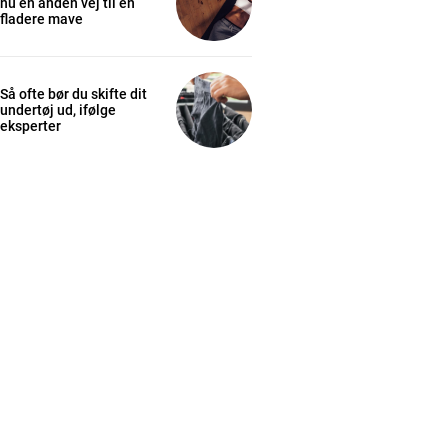
nu en anden vej til en
fladere mave
Så ofte bør du skifte dit
undertøj ud, ifølge
eksperter