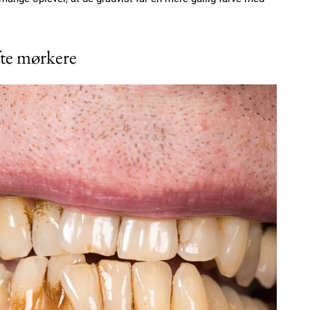
fte mørkere
Subscription Plans
Member full ac
100
DK