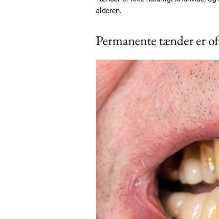
alderen.
Permanente tænder er o
Free limited access
Gratis
/ forever