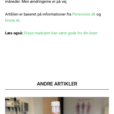
måneder. Men ændringerne er på vej.
Artiklen er baseret på informationer fra
Pensionist.dk
og
Krone.at
.
Læs også:
Disse madvarer kan være gode for din lever
Member full access
100
DKK
/ year
Etiam est nibh, lobortis sit
Praesent euismod ac
ANDRE ARTIKLER
Ut mollis pellentesque tortor
Nullam eu erat condimentum
Donec quis est ac felis
Orci varius natoque dolor