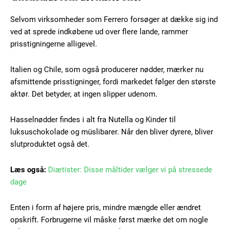
Subscription Plans
Selvom virksomheder som Ferrero forsøger at dække sig ind
ved at sprede indkøbene ud over flere lande, rammer
prisstigningerne alligevel.
Italien og Chile, som også producerer nødder, mærker nu
Free limited access
afsmittende prisstigninger, fordi markedet følger den største
aktør. Det betyder, at ingen slipper udenom.
Gratis
/ forever
Hasselnødder findes i alt fra Nutella og Kinder til
luksuschokolade og müslibarer. Når den bliver dyrere, bliver
slutproduktet også det.
Etiam est nibh, lobortis sit
Praesent euismod ac
Læs også:
Diætister: Disse måltider vælger vi på stressede
Ut mollis pellentesque tortor
dage
Nullam eu erat condimentum
Donec quis est ac felis
Enten i form af højere pris, mindre mængde eller ændret
Orci varius natoque dolor
opskrift. Forbrugerne vil måske først mærke det om nogle