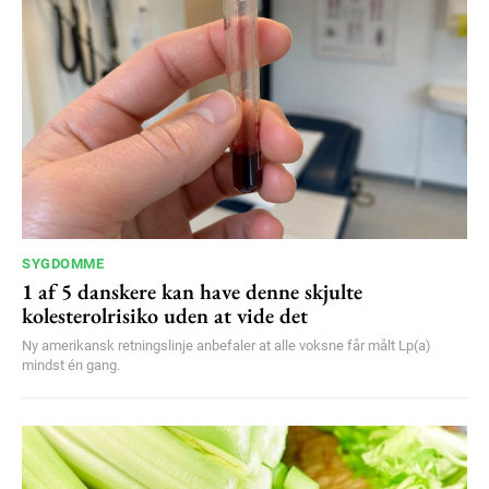
YEARLY PRICING
MONTHLY PRICING
SYGDOMME
1 af 5 danskere kan have denne skjulte
kolesterolrisiko uden at vide det
Ny amerikansk retningslinje anbefaler at alle voksne får målt Lp(a)
mindst én gang.