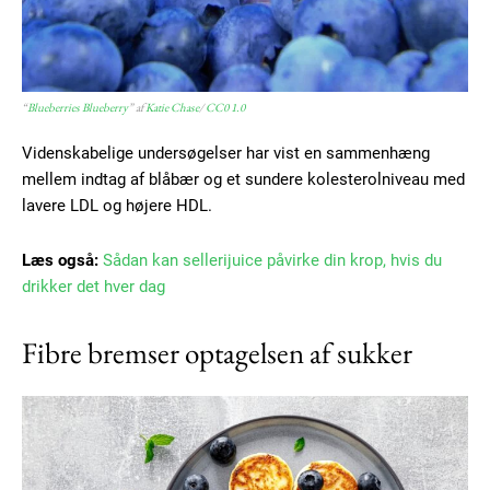
Subscription Plans
“
Blueberries Blueberry
” af
Katie Chase
/
CC0 1.0
Videnskabelige undersøgelser har vist en sammenhæng
Free limited access
mellem indtag af blåbær og et sundere kolesterolniveau med
lavere LDL og højere HDL.
Gratis
/ forever
Læs også:
Sådan kan sellerijuice påvirke din krop, hvis du
drikker det hver dag
Etiam est nibh, lobortis sit
Fibre bremser optagelsen af sukker
Praesent euismod ac
Ut mollis pellentesque tortor
Nullam eu erat condimentum
Donec quis est ac felis
Orci varius natoque dolor