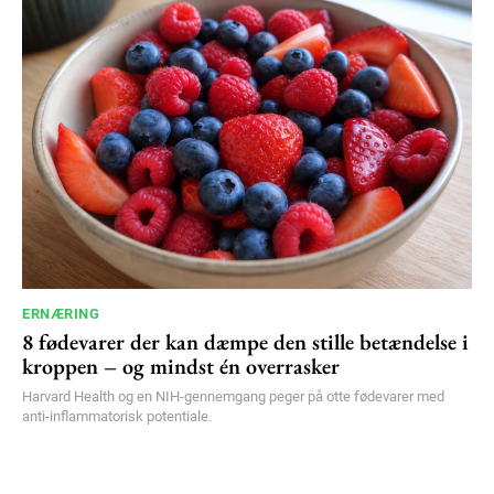
ERNÆRING
8 fødevarer der kan dæmpe den stille betændelse i
kroppen – og mindst én overrasker
Harvard Health og en NIH-gennemgang peger på otte fødevarer med
anti-inflammatorisk potentiale.