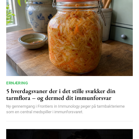
ERNÆRING
5 hverdagsvaner der i det stille svækker din
tarmflora – og dermed dit immunforsvar
Ny gennemgang i Frontiers in Immunology peger på tarmbakterierne
som en central medspiller i immunforsvaret.