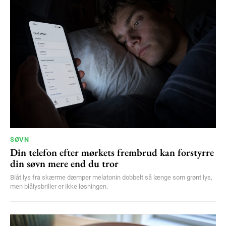
SØVN
Din telefon efter mørkets frembrud kan forstyrre
din søvn mere end du tror
Blåt lys fra skærme dæmper melatonin dobbelt så længe som grønt lys,
men blålysbriller er ikke løsningen.