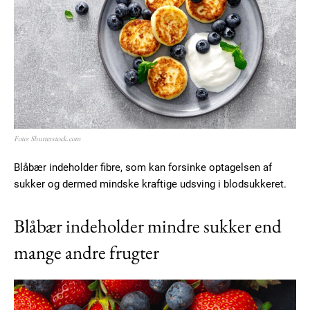
Member full access
Foto: Shutterstock.com
100
DKK
/ year
Blåbær indeholder fibre, som kan forsinke optagelsen af
sukker og dermed mindske kraftige udsving i blodsukkeret.
Etiam est nibh, lobortis sit
Blåbær indeholder mindre sukker end
Praesent euismod ac
mange andre frugter
Ut mollis pellentesque tortor
Nullam eu erat condimentum
Donec quis est ac felis
Orci varius natoque dolor