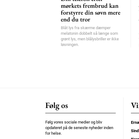
mørkets frembrud kan
forstyrre din søvn mere
end du tror
Blåt lys fra skærme dæmper
melatonin dobbelt så længe som
grønt lys, men blålysbriller er ikke
løsningen.
Følg os
Vi
Følg vores sociale medier og bliv
Ernæ
opdateret på de seneste nyheder inden
Sind
for helse.