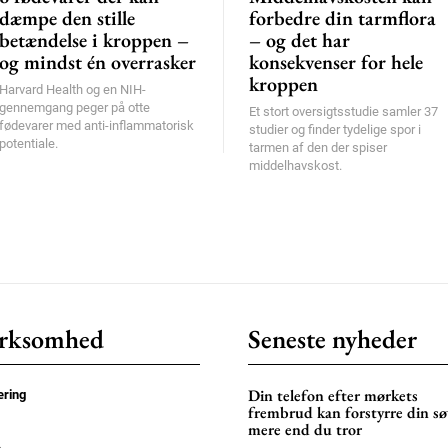
dæmpe den stille
forbedre din tarmflora
betændelse i kroppen –
– og det har
og mindst én overrasker
konsekvenser for hele
kroppen
Harvard Health og en NIH-
gennemgang peger på otte
Et stort oversigtsstudie samler 37
fødevarer med anti-inflammatorisk
studier og finder tydelige spor i
potentiale.
tarmen af den der spiser
middelhavskost.
rksomhed
Seneste nyheder
Din telefon efter mørkets
ring
frembrud kan forstyrre din s
mere end du tror