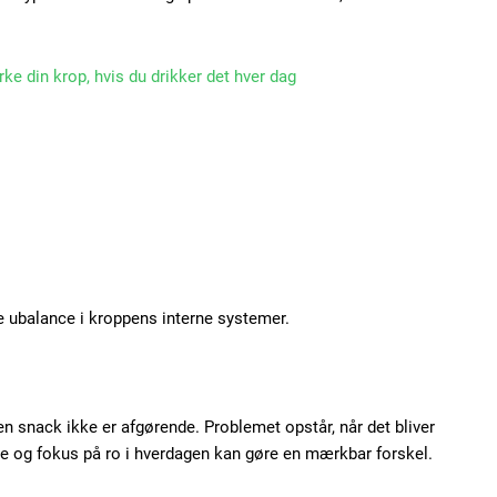
Praesent euismod ac
Ut mollis pellentesque
rke din krop, hvis du drikker det hver dag
Nullam eu erat condi
Donec quis est ac feli
Orci varius natoque do
YEARLY PRICI
 ubalance i kroppens interne systemer.
en snack ikke er afgørende. Problemet opstår, når det bliver
me og fokus på ro i hverdagen kan gøre en mærkbar forskel.