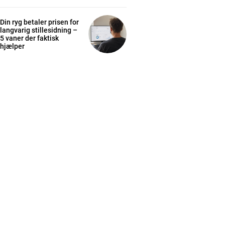
Din ryg betaler prisen for
langvarig stillesidning –
5 vaner der faktisk
hjælper
cess
K
/ year
s sit