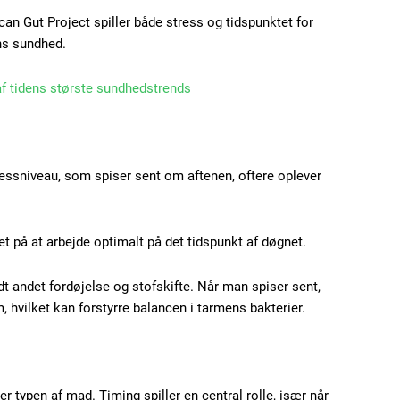
n Gut Project spiller både stress og tidspunktet for
ns sundhed.
 af tidens største sundhedstrends
Subscription Plans
tressniveau, som spiser sent om aftenen, oftere oplever
Member full ac
et på at arbejde optimalt på det tidspunkt af døgnet.
t andet fordøjelse og stofskifte. Når man spiser sent,
100
DK
 hvilket kan forstyrre balancen i tarmens bakterier.
Etiam est nibh, loborti
 typen af mad. Timing spiller en central rolle, især når