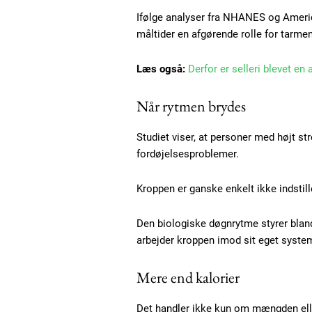
Ifølge analyser fra NHANES og America
måltider en afgørende rolle for tarme
Læs også:
Derfor er selleri blevet en
Når rytmen brydes
Studiet viser, at personer med højt s
fordøjelsesproblemer.
Free limited access
Kroppen er ganske enkelt ikke indstill
Den biologiske døgnrytme styrer bland
Gratis
arbejder kroppen imod sit eget system,
/ forever
Mere end kalorier
Etiam est nibh, lobortis sit
Det handler ikke kun om mængden eller