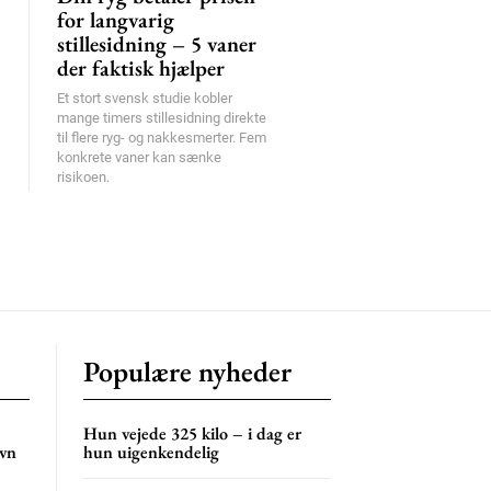
for langvarig
stillesidning – 5 vaner
der faktisk hjælper
Et stort svensk studie kobler
mange timers stillesidning direkte
til flere ryg- og nakkesmerter. Fem
konkrete vaner kan sænke
risikoen.
Populære nyheder
Hun vejede 325 kilo – i dag er
øvn
hun uigenkendelig