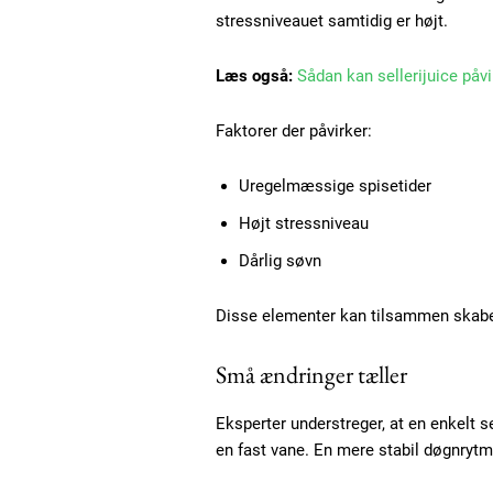
Praesent euismod ac
stressniveauet samtidig er højt.
Ut mollis pellentesque tortor
Læs også:
Sådan kan sellerijuice påvi
Nullam eu erat condimentum
Donec quis est ac felis
Faktorer der påvirker:
Orci varius natoque dolor
Uregelmæssige spisetider
Højt stressniveau
Dårlig søvn
Disse elementer kan tilsammen skabe
Små ændringer tæller
Eksperter understreger, at en enkelt s
en fast vane. En mere stabil døgnryt