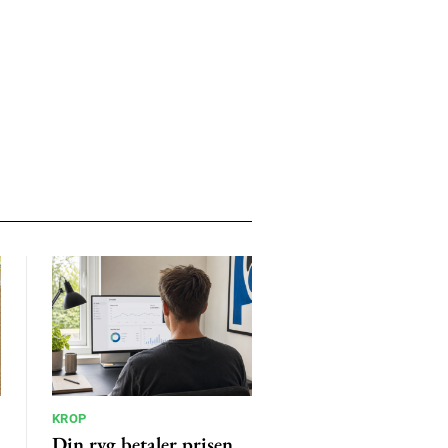
KROP
Din ryg betaler prisen