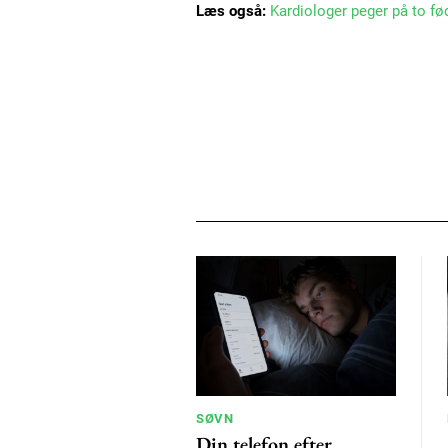
Læs også:
Kardiologer peger på to f
SØVN
Din telefon efter