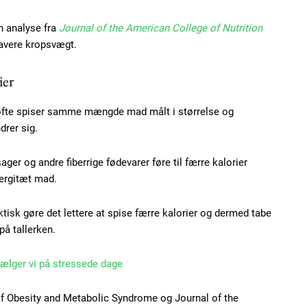
Praesent euismod ac
Ut mollis pellentesque
En analyse fra
Journal of the American College of Nutrition
Nullam eu erat condi
avere kropsvægt.
Donec quis est ac feli
ier
Orci varius natoque do
ofte spiser samme mængde mad målt i størrelse og
drer sig.
YEARLY PRICI
ger og andre fiberrige fødevarer føre til færre kalorier
ergitæt mad.
aktisk gøre det lettere at spise færre kalorier og dermed tabe
på tallerken.
vælger vi på stressede dage
 of Obesity and Metabolic Syndrome og Journal of the