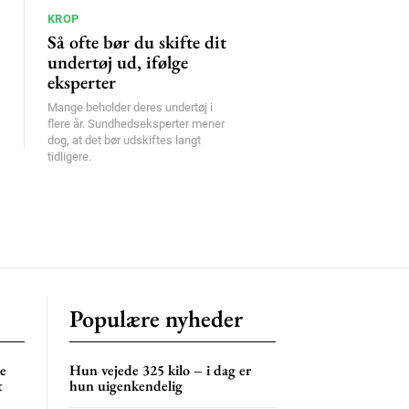
KROP
Så ofte bør du skifte dit
undertøj ud, ifølge
eksperter
Mange beholder deres undertøj i
flere år. Sundhedseksperter mener
dog, at det bør udskiftes langt
tidligere.
Populære nyheder
ne
Hun vejede 325 kilo – i dag er
t
hun uigenkendelig