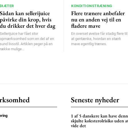
DIÆTER
KONDITIONSTRÆNING
Sådan kan sellerijuice
Flere trænere anbefaler
påvirke din krop, hvis
nu en anden vej til en
du drikker det hver dag
fladere mave
Sellerijuice har fået stor
En overset øvelse får stadig flere til
opmærksomhed som en del af en
at gentænke, hvordan en stærk
sund livsstil. Artiklen peger på en
mave egentlig trænes.
række mulige...
rksomhed
Seneste nyheder
1 af 5 danskere kan have den
ring
skjulte kolesterolrisiko uden a
vide det