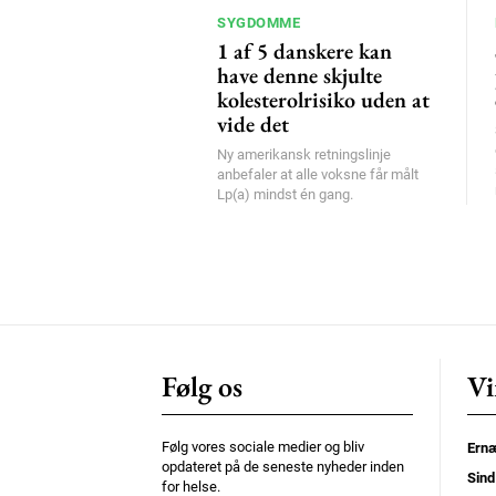
SYGDOMME
1 af 5 danskere kan
have denne skjulte
kolesterolrisiko uden at
vide det
Ny amerikansk retningslinje
anbefaler at alle voksne får målt
Lp(a) mindst én gang.
Følg os
Vi
Følg vores sociale medier og bliv
Ernæ
opdateret på de seneste nyheder inden
Sind
for helse.