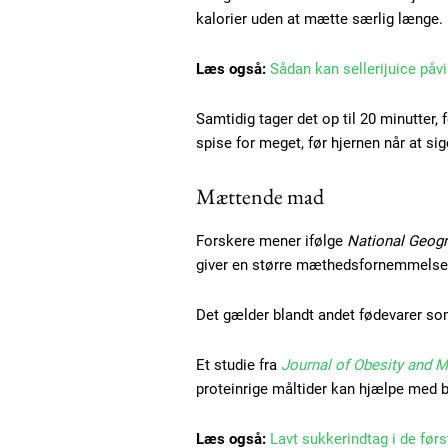
kalorier uden at mætte særlig længe.
Læs også:
Sådan kan sellerijuice påvi
Samtidig tager det op til 20 minutter,
spise for meget, før hjernen når at sig
Mættende mad
Forskere mener ifølge
National Geogr
Free limited access
giver en større mæthedsfornemmelse
Det gælder blandt andet fødevarer som
Gratis
/ forever
Et studie fra
Journal of Obesity and 
proteinrige måltider kan hjælpe med 
Etiam est nibh, lobortis sit
Læs også:
Lavt sukkerindtag i de førs