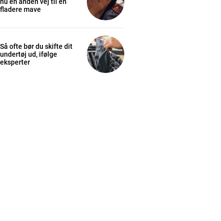
nu en anden vej til en
fladere mave
Så ofte bør du skifte dit
undertøj ud, ifølge
eksperter
cess
K
/ year
s sit