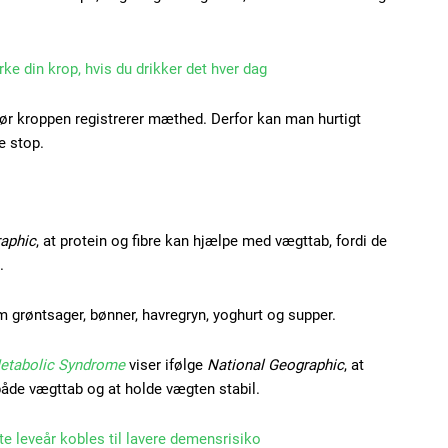
rke din krop, hvis du drikker det hver dag
Subscription Plans
 før kroppen registrerer mæthed. Derfor kan man hurtigt
e stop.
aphic
, at protein og fibre kan hjælpe med vægttab, fordi de
Member full ac
.
 grøntsager, bønner, havregryn, yoghurt og supper.
100
DK
Metabolic Syndrome
viser ifølge
National Geographic
, at
både vægttab og at holde vægten stabil.
Etiam est nibh, loborti
te leveår kobles til lavere demensrisiko