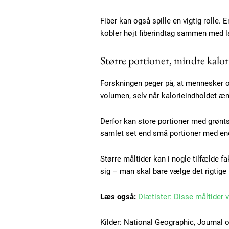
Praesent euismod ac
Ut mollis pellentesque tortor
Fiber kan også spille en vigtig rolle. 
Nullam eu erat condimentum
kobler højt fiberindtag sammen med l
Donec quis est ac felis
Orci varius natoque dolor
Større portioner, mindre kalor
Forskningen peger på, at mennesker 
volumen, selv når kalorieindholdet æn
Derfor kan store portioner med grøntsa
samlet set end små portioner med en
Større måltider kan i nogle tilfælde f
sig – man skal bare vælge det rigtige 
Læs også:
Diætister: Disse måltider 
Kilder: National Geographic, Journal