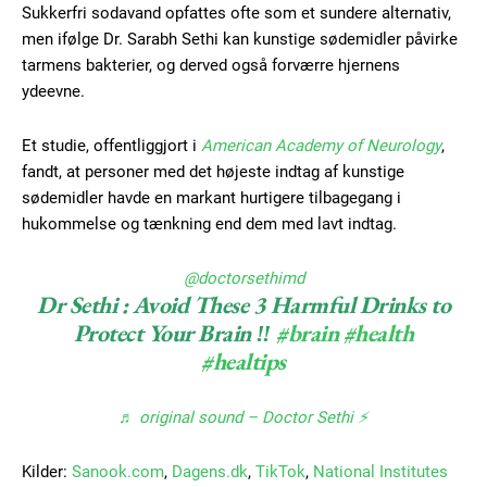
Sukkerfri sodavand opfattes ofte som et sundere alternativ,
Subscription Plans
men ifølge Dr. Sarabh Sethi kan kunstige sødemidler påvirke
tarmens bakterier, og derved også forværre hjernens
ydeevne.
Et studie, offentliggjort i
American Academy of Neurology
,
Free limited access
fandt, at personer med det højeste indtag af kunstige
sødemidler havde en markant hurtigere tilbagegang i
Gratis
hukommelse og tænkning end dem med lavt indtag.
/ forever
@doctorsethimd
Dr Sethi : Avoid These 3 Harmful Drinks to
Etiam est nibh, lobortis sit
Protect Your Brain ‼️
#brain
#health
Praesent euismod ac
#healtips
Ut mollis pellentesque tortor
Nullam eu erat condimentum
♬ original sound – Doctor Sethi ⚡️
Donec quis est ac felis
Orci varius natoque dolor
Kilder:
Sanook.com
,
Dagens.dk
,
TikTok
,
National Institutes