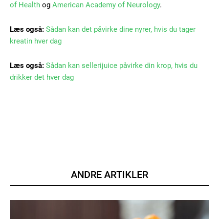
of Health
og
American Academy of Neurology
.
Læs også:
Sådan kan det påvirke dine nyrer, hvis du tager
kreatin hver dag
Læs også:
Sådan kan sellerijuice påvirke din krop, hvis du
Member full access
drikker det hver dag
100
DKK
/ year
Etiam est nibh, lobortis sit
Praesent euismod ac
Ut mollis pellentesque tortor
ANDRE ARTIKLER
Nullam eu erat condimentum
Donec quis est ac felis
Orci varius natoque dolor