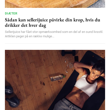
DIÆTER
Sådan kan sellerijuice påvirke din krop, hvis du
drikker det hver dag
Sellerijuice har fået stor opmærksomhed som en del af en sund livsstil.
Artiklen peger på en række mulige...