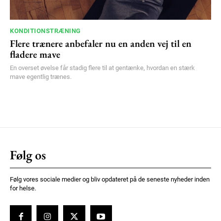
KONDITIONSTRÆNING
Flere trænere anbefaler nu en anden vej til en
fladere mave
En overset øvelse får stadig flere til at gentænke, hvordan en stærk
mave egentlig trænes.
Følg os
Følg vores sociale medier og bliv opdateret på de seneste nyheder inden
for helse.