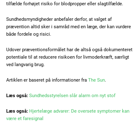
tilfælde forhøjet risiko for blodpropper eller slagtilfælde.
Free limited access
Sundhedsmyndigheder anbefaler derfor, at valget af
prævention altid sker i samråd med en læge, der kan vurdere
Gratis
både fordele og risici.
/ forever
Udover præventionsformålet har de altså også dokumenteret
potentiale til at reducere risikoen for livmoderkræft, særligt
Etiam est nibh, lobortis sit
ved langvarig brug.
Praesent euismod ac
Ut mollis pellentesque tortor
Artiklen er baseret på informationer fra
The Sun
.
Nullam eu erat condimentum
Donec quis est ac felis
Læs også:
Sundhedsstyrelsen slår alarm om nyt stof
Orci varius natoque dolor
Læs også:
Hjertelæge advarer: De oversete symptomer kan
være et faresignal