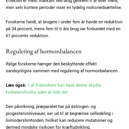
Effekten er mest markant ved brug gennem ti år eller mere,
men selv kortere perioder viser en tydelig risikonedsættelse.
Forskerne fandt, at brugere i under fem år havde en reduktion
på 34 procent, mens fem til ti års brug var forbundet med en
61 procents reduktion.
Regulering af hormonbalancen
Ifølge forskerne hænger den beskyttende effekt
sandsynligvis sammen med regulering af hormonbalancen.
Læs også:
1 af 5 danskere kan have denne skjulte
kolesterolrisiko uden at vide det
Den påvirkning, præparatet har på østrogen- og
progesteronniveauer, ser ud til at begrænse celledeling i
livmoderslimhinden, hvilket kan reducere mutationer og
dermed mindske risikoen for kræftudvikling.