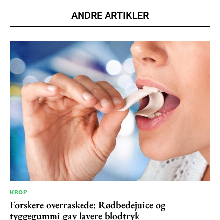
Member full access
ANDRE ARTIKLER
100
DKK
/ year
Etiam est nibh, lobortis sit
Praesent euismod ac
Ut mollis pellentesque tortor
Nullam eu erat condimentum
Donec quis est ac felis
Orci varius natoque dolor
YEARLY PRICING
MONTHLY PRICING
KROP
Forskere overraskede: Rødbedejuice og
tyggegummi gav lavere blodtryk