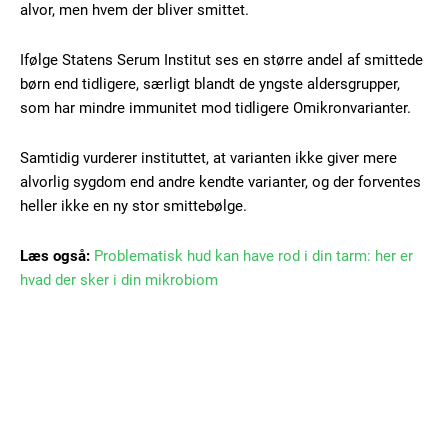
alvor, men hvem der bliver smittet.
Gratis
Ifølge Statens Serum Institut ses en større andel af smittede
/ forever
børn end tidligere, særligt blandt de yngste aldersgrupper,
som har mindre immunitet mod tidligere Omikronvarianter.
Etiam est nibh, lobortis sit
Samtidig vurderer instituttet, at varianten ikke giver mere
Praesent euismod ac
alvorlig sygdom end andre kendte varianter, og der forventes
Ut mollis pellentesque tortor
heller ikke en ny stor smittebølge.
Nullam eu erat condimentum
Donec quis est ac felis
Læs også:
Problematisk hud kan have rod i din tarm: her er
Orci varius natoque dolor
hvad der sker i din mikrobiom