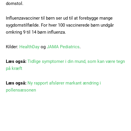
Free limited access
domstol.
Influenzavacciner til børn ser ud til at forebygge mange
Gratis
/ forever
sygdomstilfælde. For hver 100 vaccinerede børn undgår
omkring 9 til 14 børn influenza.
Etiam est nibh, lobortis sit
Kilder:
HealthDay
og
JAMA Pediatrics
.
Praesent euismod ac
Læs også:
Tidlige symptomer i din mund, som kan være tegn
Ut mollis pellentesque tortor
på kræft
Nullam eu erat condimentum
Donec quis est ac felis
Læs også:
Ny rapport afslører markant ændring i
Orci varius natoque dolor
pollensæsonen