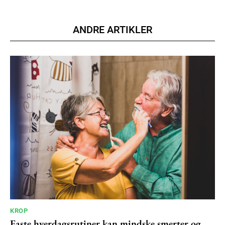
Member full access
ANDRE ARTIKLER
100
DKK
/ year
Etiam est nibh, lobortis sit
Praesent euismod ac
Ut mollis pellentesque tortor
Nullam eu erat condimentum
Donec quis est ac felis
Orci varius natoque dolor
YEARLY PRICING
MONTHLY PRICING
KROP
Faste hverdagsrutiner kan mindske smerter og