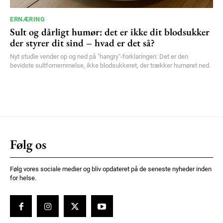
ERNÆRING
Sult og dårligt humør: det er ikke dit blodsukker
der styrer dit sind – hvad er det så?
Nyt studie vender op og ned på "hangry"-forklaringen: Det er den
bevidste sultfornemmelse, ikke blodsukkeret, der trækker humøret ned.
Følg os
Følg vores sociale medier og bliv opdateret på de seneste nyheder inden
for helse.