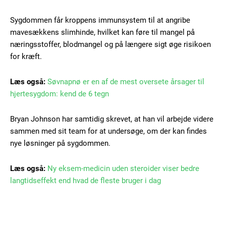
Free limited access
Sygdommen får kroppens immunsystem til at angribe
mavesækkens slimhinde, hvilket kan føre til mangel på
næringsstoffer, blodmangel og på længere sigt øge risikoen
Gratis
/ forever
for kræft.
Læs også:
Søvnapnø er en af de mest oversete årsager til
Etiam est nibh, lobortis sit
hjertesygdom: kend de 6 tegn
Praesent euismod ac
Bryan Johnson har samtidig skrevet, at han vil arbejde videre
Ut mollis pellentesque tortor
sammen med sit team for at undersøge, om der kan findes
Nullam eu erat condimentum
Donec quis est ac felis
nye løsninger på sygdommen.
Orci varius natoque dolor
Læs også:
Ny eksem-medicin uden steroider viser bedre
langtidseffekt end hvad de fleste bruger i dag