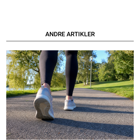
Member full access
100
DKK
ANDRE ARTIKLER
/ year
Etiam est nibh, lobortis sit
Praesent euismod ac
Ut mollis pellentesque tortor
Nullam eu erat condimentum
Donec quis est ac felis
Orci varius natoque dolor
YEARLY PRICING
MONTHLY PRICING