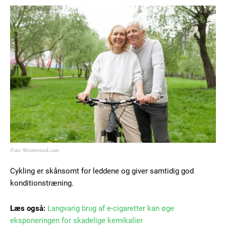
Subscription Plans
Free limited access
Gratis
/ forever
Foto: Shutterstock.com
Cykling er skånsomt for leddene og giver samtidig god
Etiam est nibh, lobortis sit
konditionstræning.
Praesent euismod ac
Ut mollis pellentesque tortor
Læs også:
Langvarig brug af e-cigaretter kan øge
Nullam eu erat condimentum
eksponeringen for skadelige kemikalier