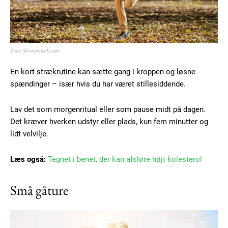
Donec quis est ac felis
Orci varius natoque dolor
Foto: Shutterstock.com
YEARLY PRICING
MONTHLY PRICING
En kort strækrutine kan sætte gang i kroppen og løsne
spændinger – især hvis du har været stillesiddende.
Lav det som morgenritual eller som pause midt på dagen.
Det kræver hverken udstyr eller plads, kun fem minutter og
lidt velvilje.
Læs også:
Tegnet i benet, der kan afsløre højt kolesterol
Små gåture