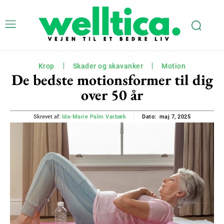
Krop
Skader og skavanker
Motion
De bedste motionsformer til dig
over 50 år
maj 7, 2025
Skrevet af:
Ida-Marie Palm Varbæk
Dato: