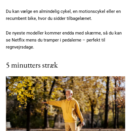
Donec quis est ac felis
Orci varius natoque dolor
Du kan vælge en almindelig cykel, en motionscykel eller en
recumbent bike, hvor du sidder tilbagelænet.
De nyeste modeller kommer endda med skærme, så du kan
se Netflix mens du tramper i pedalerne – perfekt til
regnvejrsdage.
Member full access
5 minutters stræk
100
DKK
/ year
Etiam est nibh, lobortis sit
Praesent euismod ac
Ut mollis pellentesque tortor
Nullam eu erat condimentum