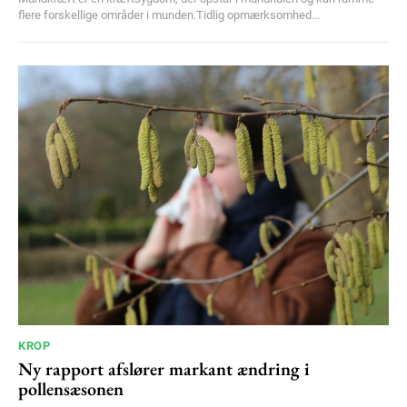
flere forskellige områder i munden.Tidlig opmærksomhed...
KROP
Ny rapport afslører markant ændring i
pollensæsonen