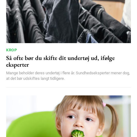
YEARLY PRICING
MONTHLY PRICING
KROP
Så ofte bør du skifte dit undertøj ud, ifølge
eksperter
Mange beholder deres undertøj i flere år. Sundhedseksperter mener dog,
at det bør udskiftes langt tidligere.