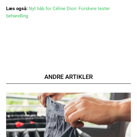
Læs også:
Nyt håb for Céline Dion: Forskere tester
behandling
Member full access
100
DKK
/ year
ANDRE ARTIKLER
Etiam est nibh, lobortis sit
Praesent euismod ac
Ut mollis pellentesque tortor
Nullam eu erat condimentum
Donec quis est ac felis
Orci varius natoque dolor