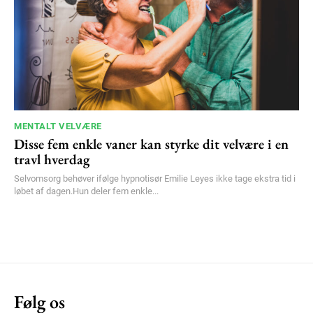
MENTALT VELVÆRE
Disse fem enkle vaner kan styrke dit velvære i en
travl hverdag
Selvomsorg behøver ifølge hypnotisør Emilie Leyes ikke tage ekstra tid i
løbet af dagen.Hun deler fem enkle...
Følg os