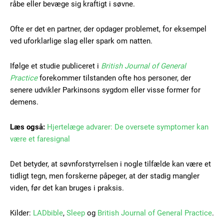
råbe eller bevæge sig kraftigt i søvne.
Ofte er det en partner, der opdager problemet, for eksempel
ved uforklarlige slag eller spark om natten.
Free limited access
Ifølge et studie publiceret i
British Journal of General
Practice
forekommer tilstanden ofte hos personer, der
Gratis
senere udvikler Parkinsons sygdom eller visse former for
/ forever
demens.
Etiam est nibh, lobortis sit
Læs også:
Hjertelæge advarer: De oversete symptomer kan
være et faresignal
Praesent euismod ac
Ut mollis pellentesque tortor
Det betyder, at søvnforstyrrelsen i nogle tilfælde kan være et
Nullam eu erat condimentum
tidligt tegn, men forskerne påpeger, at der stadig mangler
Donec quis est ac felis
viden, før det kan bruges i praksis.
Orci varius natoque dolor
Kilder:
LADbible
,
Sleep
og
British Journal of General Practice
.