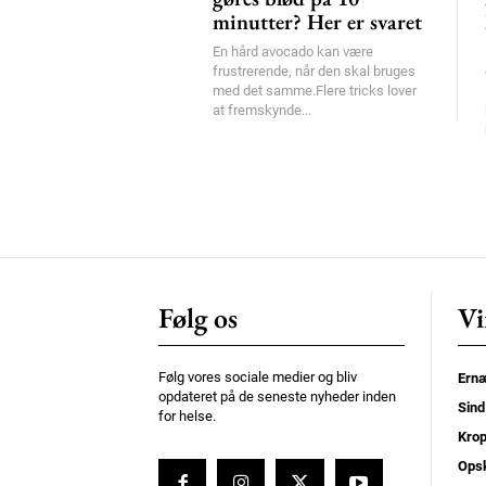
minutter? Her er svaret
En hård avocado kan være
frustrerende, når den skal bruges
med det samme.Flere tricks lover
at fremskynde...
Følg os
Vi
Følg vores sociale medier og bliv
Ernæ
opdateret på de seneste nyheder inden
Sind
for helse.
Kro
Opsk