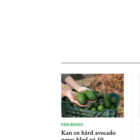
ERNÆRING
Kan en hård avocado
gøres blød på 10