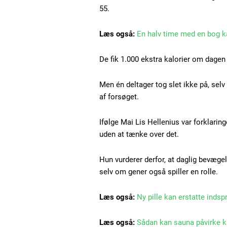
Ut mollis pellentesque tortor
55.
Nullam eu erat condimentum
Donec quis est ac felis
Læs også:
En halv time med en bog k
Orci varius natoque dolor
De fik 1.000 ekstra kalorier om dagen i
Men én deltager tog slet ikke på, selv
af forsøget.
Ifølge Mai Lis Hellenius var forklari
uden at tænke over det.
Hun vurderer derfor, at daglig bevæge
selv om gener også spiller en rolle.
Læs også:
Ny pille kan erstatte indsp
Læs også:
Sådan kan sauna påvirke k