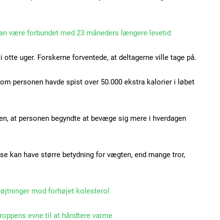
Ut mollis pellentesque
Nullam eu erat condi
Donec quis est ac feli
an være forbundet med 23 måneders længere levetid
Orci varius natoque do
 otte uger. Forskerne forventede, at deltagerne ville tage på.
 om personen havde spist over 50.000 ekstra kalorier i løbet
YEARLY PRICI
ngen, at personen begyndte at bevæge sig mere i hverdagen
lse kan have større betydning for vægten, end mange tror,
røjtninger mod forhøjet kolesterol
roppens evne til at håndtere varme