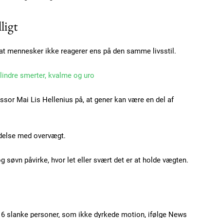
ligt
Subscription Plans
 at mennesker ikke reagerer ens på den samme livsstil.
 lindre smerter, kvalme og uro
essor Mai Lis Hellenius på, at gener kan være en del af
Member full ac
ndelse med overvægt.
100
DK
g søvn påvirke, hvor let eller svært det er at holde vægten.
Etiam est nibh, loborti
Praesent euismod ac
 16 slanke personer, som ikke dyrkede motion, ifølge News