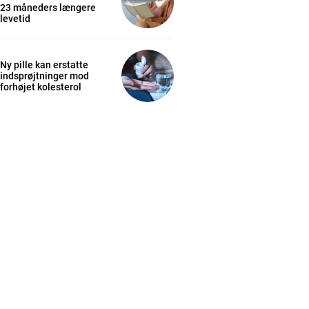
23 måneders længere
levetid
Ny pille kan erstatte
indsprøjtninger mod
forhøjet kolesterol
cess
K
/ year
s sit