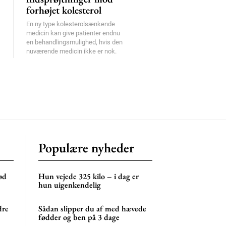
forhøjet kolesterol
En ny type kolesterolsænkende
medicin kan give patienter endnu
en behandlingsmulighed, hvis den
nuværende medicin ikke er nok.
Populære nyheder
ød
Hun vejede 325 kilo – i dag er
hun uigenkendelig
dre
Sådan slipper du af med hævede
fødder og ben på 3 dage