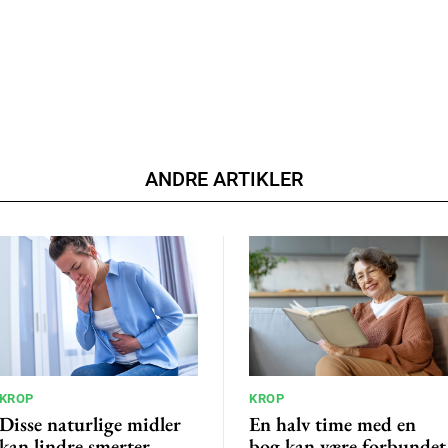
ANDRE ARTIKLER
KROP
KROP
Disse naturlige midler
En halv time med en
kan lindre smerter,
bog kan være forbundet