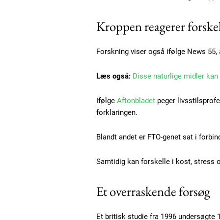
Kroppen reagerer forskel
Forskning viser også ifølge News 55,
Læs også:
Disse naturlige midler kan
Ifølge
Aftonbladet
peger livsstilsprof
Free limited access
forklaringen.
Blandt andet er FTO-genet sat i forbi
Gratis
/ forever
Samtidig kan forskelle i kost, stress o
Et overraskende forsøg
Etiam est nibh, lobortis sit
Praesent euismod ac
Et britisk studie fra 1996 undersøgte