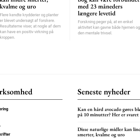
kvalme og uro
med 23 måneders
længere levetid
Flere kendte krydderier og planter
er blevet undersøgt af forskere.
Forskning peger på, at en enkel
Resultaterne viser, at nogle af dem
aktivitet kan gavne både hjernen og
kan have en positiv virkning på
den mentale trivsel.
kroppen.
rksomhed
Seneste nyheder
Kan en hård avocado gøres bl
ring
på 10 minutter? Her er svaret
p
Disse naturlige midler kan lin
smerter, kvalme og uro
rifter