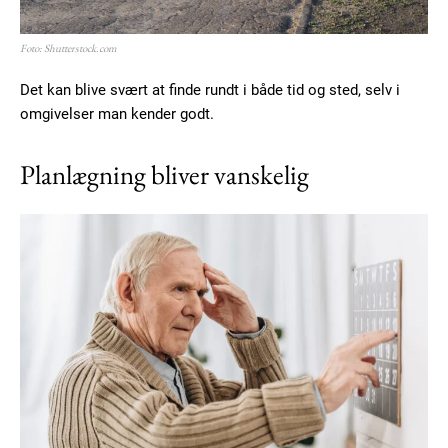
Free limited access
Foto: Shutterstock.com
Det kan blive svært at finde rundt i både tid og sted, selv i
Gratis
/ forever
omgivelser man kender godt.
Planlægning bliver vanskelig
Etiam est nibh, lobortis sit
Praesent euismod ac
Ut mollis pellentesque tortor
Nullam eu erat condimentum
Donec quis est ac felis
Orci varius natoque dolor