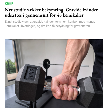
KROP
Nyt studie vækker bekymring: Gravide kvinder
udsættes i gennemsnit for 45 kemikalier
Et nyt studie viser, at gravide kvinder kommer i kontakt med mange
kemikalier i hverdagen, og det kan få betydning for graviditeten.