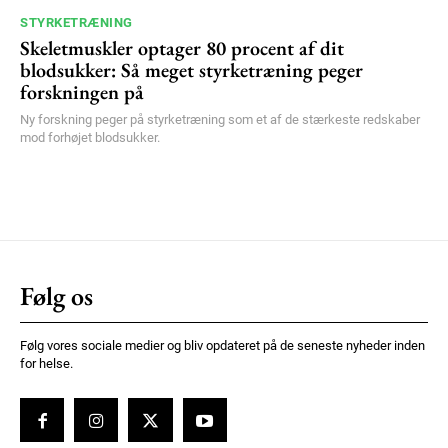
STYRKETRÆNING
Skeletmuskler optager 80 procent af dit
blodsukker: Så meget styrketræning peger
forskningen på
Ny forskning peger på styrketræning som et af de stærkeste redskaber
mod forhøjet blodsukker.
Følg os
Følg vores sociale medier og bliv opdateret på de seneste nyheder inden
for helse.